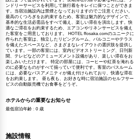
ンドリーサービスを利用して旅行着をキレイに保つことができま
す。当宿泊施設内は禁煙となっておりますのでご注意ください。
最高のくつろぎをお約束するため、客室は魅力的なデザインで、
基本的な生活必需品をすべて備え、楽しい滞在を演出します。快
適なご滞在をお約束するため、エアコンやリネンサービスを備え
た客室をご用意しております。 HOTEL ffosaka.comのユニークに
作られた客室は、独立したリビングルーム、バルコニーやテラス
を備えたスペースなど、さまざまなレイアウトの選択肢を提供し
ています。一部の客室には、室内ビデオストリーミング、日刊新
聞、テレビなどのアミューズメント設備があり、楽しい滞在をお
楽しみいただけます。 特定の部屋には、コーヒーや紅茶を淹れる
のに必要なものがすべて揃っていて便利です。客室のバスルーム
には、必要なバスアメニティが備え付けられており、快適な滞在
をお約束します。 昼も夜も、お好きな時に宿泊施設のセルフサー
ビスの自動販売機でお食事をどうぞ。
ホテルからの重要なお知らせ
最低宿泊年齢 : 0 歳
施設情報