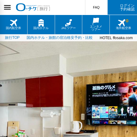
ログイン
FAQ
予約確認
エンタメ
国内航空券
国内ホテル
JALツアー
海外航空券
ツアー
旅行TOP
国内ホテル・旅館の宿泊格安予約・比較
HOTEL ffosaka.com