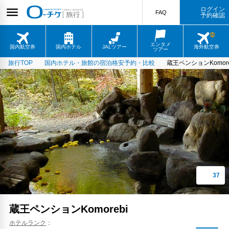
ログイン
FAQ
予約確認
エンタメ
国内航空券
国内ホテル
JALツアー
海外航空券
ツアー
旅行TOP
国内ホテル・旅館の宿泊格安予約・比較
蔵王ペンションKomore
蔵王ペンションKomorebi
ホテルランク