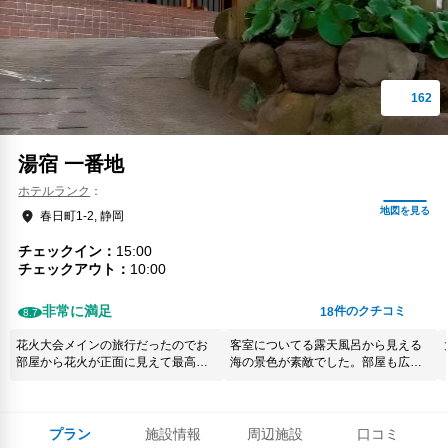
湯宿 一番地
ホテルランク
春日町1-2, 静岡
チェックイン
15:00
チェックアウト
10:00
非常に満足
件のクチコミ
18
8.7
花火大会メインの旅行だったのでお
客室についてる露天風呂から見える
部屋から花火が正面に見えて最高で
海の景色が素敵でした。部屋も広く
したが、部屋に忘れ物をしてしまい
て清潔でした。また訪れたいです。
ました、旅館からは特に連絡もな
く もしかして旅館には忘れてない
ないのか、翌日電話をかけ忘れたも
プラン
施設情報
周辺施設
口コミ
のをつたえると、「届いております