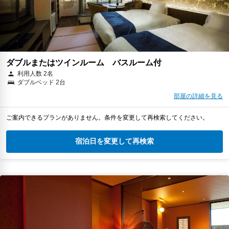
ダブルまたはツインルーム バスルーム付
利用人数 2名
ダブルベッド 2台
部屋の詳細を見る
ご案内できるプランがありません。条件を変更して再検索してください。
宿泊日を変更して再検索