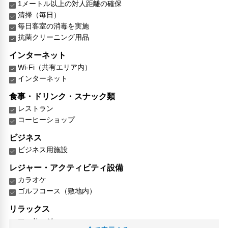
1メートル以上の対人距離の確保
清掃（毎日）
毎日客室の消毒を実施
抗菌クリーニング用品
インターネット
Wi-Fi（共有エリア内）
インターネット
食事・ドリンク・スナック類
レストラン
コーヒーショップ
ビジネス
ビジネス用施設
レジャー・アクティビティ設備
カラオケ
ゴルフコース（敷地内）
リラックス
マッサージ