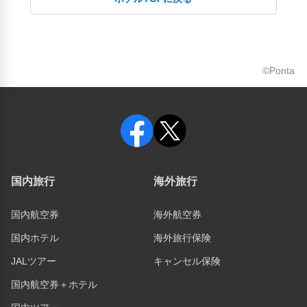
©Ponta
国内旅行
海外旅行
国内航空券
海外航空券
国内ホテル
海外旅行保険
JALツアー
キャンセル保険
国内航空券＋ホテル