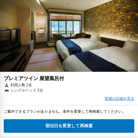
プレミアツイン 展望風呂付
利用人数 2名
シングルベッド 2台
部屋の詳細を見る
ご案内できるプランがありません。条件を変更して再検索してください。
宿泊日を変更して再検索