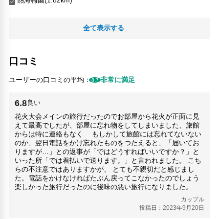
全て表示する
口コミ
ユーザーの口コミの平均：
非常に満足
8.7
6.8
良い
花火大会メインの旅行だったのでお部屋から花火が正面に見
えて最高でしたが、部屋に忘れ物をしてしまいました、旅館
からは特に連絡もなく もしかして旅館には忘れてないない
のか、翌日電話をかけ忘れたものをつたえると、「届いてお
りますが…」との返事が「ではどうすればいいですか？」と
いった所「では着払いで送ります。」と言われました。 こち
らの不注意ではありますかが、 とても不親切だと感じまし
た。電話をかけなければたぶん戻ってこなかったのでしょう
楽しかった旅行だったのに後味の悪い旅行になりました。
カップル
投稿日：2023年9月20日