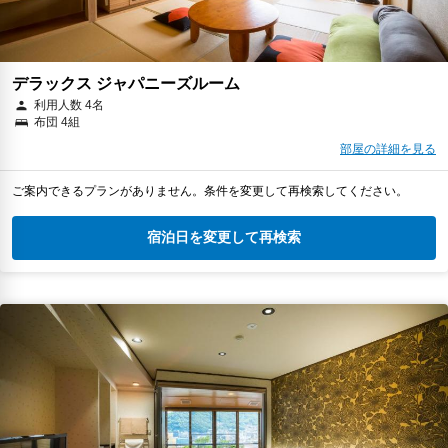
デラックス ジャパニーズルーム
利用人数 4名
布団 4組
部屋の詳細を見る
ご案内できるプランがありません。条件を変更して再検索してください。
宿泊日を変更して再検索