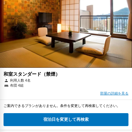
和室スタンダード（禁煙）
利用人数 4名
布団 4組
部屋の詳細を見る
ご案内できるプランがありません。条件を変更して再検索してください。
宿泊日を変更して再検索