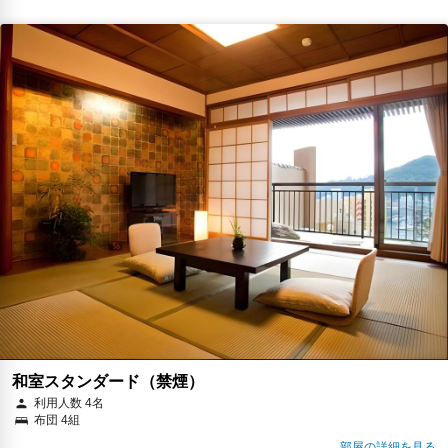
和室スタンダード（禁煙）
利用人数 4名
布団 4組
部屋の詳細を見る