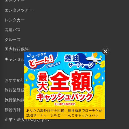
国内ツアー
エンタメツアー
レンタカー
高速バス
クルーズ
国内旅行保険
キャンセル保険
おすすめ記事一覧
旅行業登録証
旅行業約款・条件書
勧誘方針
あなたの海外旅行を応援！毎月抽選でローチケが
燃油サーチャージをどーーんとキャッシュバッ
企業・法人のみなさまへ
ク！