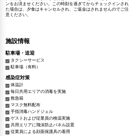
ンをお済ませください。この時刻を過ぎてからチェックインされ
た場合は、夕食はキャンセルされ、ご返金はされませんのでご注
意ください。
施設情報
駐車場・送迎
タクシーサービス
駐車場（有料）
感染症対策
体温計
毎日共用エリアの消毒を実施
救急箱
マスク無料配布
手指消毒ハンドジェル
ゲストおよび従業員の検温実施
共用エリアに飛沫防止パネル設置
従業員による顔面保護具の着用