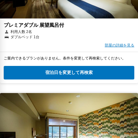
プレミアダブル 展望風呂付
利用人数 2名
ダブルベッド 1台
部屋の詳細を見る
ご案内できるプランがありません。条件を変更して再検索してください。
宿泊日を変更して再検索