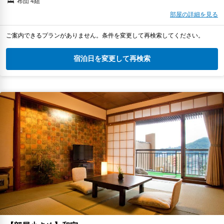
布団 4組
部屋の詳細を見る
ご案内できるプランがありません。条件を変更して再検索してください。
宿泊日を変更して再検索