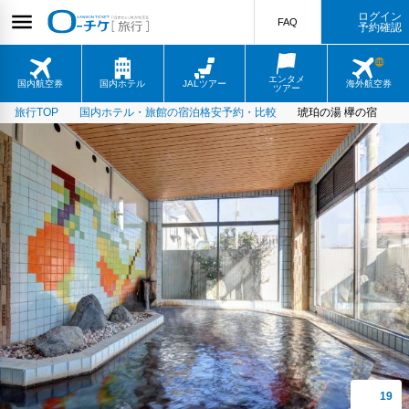
ログイン
FAQ
予約確認
エンタメ
国内航空券
国内ホテル
JALツアー
海外航空券
ツアー
旅行TOP
国内ホテル・旅館の宿泊格安予約・比較
琥珀の湯 欅の宿