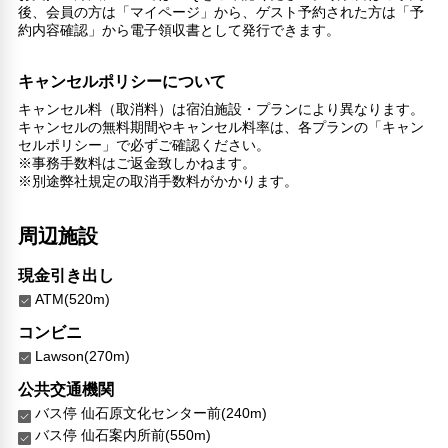
後、会員の方は「マイページ」から、ゲスト予約された方は「予
ゴルフコース（3km圏内）
約内容確認」から電子領収書として発行できます。
カラオケ
リラックス
キャンセルポリシーについて
マッサージ
キャンセル料（取消料）は宿泊施設・プランにより異なります。
サウナ
キャンセルの無料期間やキャンセル料率は、各プランの「キャン
セルポリシー」で必ずご確認ください。
スパ
※事務手数料はご返金致しかねます。
喫煙所
※別途弊社規定の取消手数料がかかります。
スパ/サウナ
こだわりの設備
周辺施設
温泉
ショップ
現金引き出し
ガーデン
ATM(520m)
館内施設・便利なサービス
コンビニ
荷物預かりサービス
Lawson(270m)
エレベーター
公共交通機関
バリアフリー対応
バス停 仙石原文化センター前(240m)
バリアフリー設備
バス停 仙石案内所前(550m)