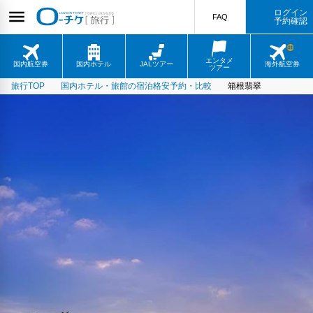
ログイン
FAQ
予約確認
エンタメ
国内航空券
国内ホテル
JALツアー
海外航空券
ツアー
旅行TOP
国内ホテル・旅館の宿泊格安予約・比較
箱根翡翠