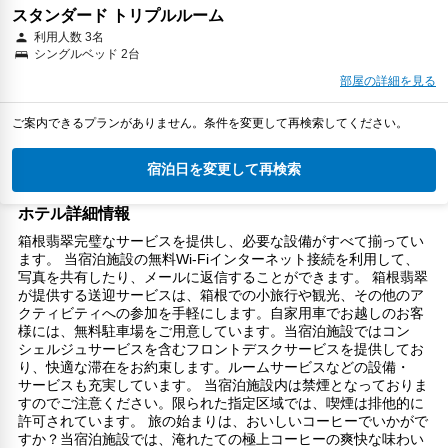
スタンダード トリプルルーム
利用人数 3名
シングルベッド 2台
部屋の詳細を見る
ご案内できるプランがありません。条件を変更して再検索してください。
宿泊日を変更して再検索
ホテル詳細情報
箱根翡翠完璧なサービスを提供し、必要な設備がすべて揃ってい
ます。 当宿泊施設の無料Wi-Fiインターネット接続を利用して、
写真を共有したり、メールに返信することができます。 箱根翡翠
が提供する送迎サービスは、箱根での小旅行や観光、その他のア
クティビティへの参加を手軽にします。自家用車でお越しのお客
様には、無料駐車場をご用意しています。当宿泊施設ではコン
シェルジュサービスを含むフロントデスクサービスを提供してお
り、快適な滞在をお約束します。ルームサービスなどの設備・
サービスも充実しています。 当宿泊施設内は禁煙となっておりま
すのでご注意ください。限られた指定区域では、喫煙は排他的に
許可されています。 旅の始まりは、おいしいコーヒーでいかがで
すか？当宿泊施設では、淹れたての極上コーヒーの爽快な味わい