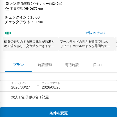
バス停 仙石原文化センター前(240m)
羽田空港 (HND)(76km)
チェックイン
15:00
チェックアウト
11:00
件のクチコミ
3
0.0
硫黄の香りのする露天風呂が熱湯と
プールサイドの見える部屋でした。
ぬる湯があり、交代浴ができます。
リゾートホテルのような雰囲気で、
内湯には単純泉とサウナがありま
リラックスできました。部屋に設置
す。一泊朝食付きでも、夕飯は向か
されていたデイベットは特に居心地
いの東急ハーベスト箱根甲子園ホテ
がよく、一日ゴロゴロしてられま
ルのビュッフェが向かいにありま
す。 朝食付きプランにしましたが、
プラン
施設情報
周辺施設
口コミ
す。ルームサービスは各時間二組限
とてもおいしかったです。子供用も
定ですぐ埋まり、その辺は不便なの
お上品な味すぎて、子供には合わな
で、バトラーではなくお弁当運ぶだ
かったですが。。（そこは改善して
けで良いので当日５時くらいまで申
欲しい） 徒歩圏内にコンビニ、観光
チェックイン
チェックアウト
し込めるようにして欲しい。
施設、飲食店もあり、車がなくても
2026/08/27
2026/08/28
不自由なく過ごせます。 とても素敵
なホテルでした、機会があれば次回
大人1名,子供0名,1部屋
も泊りたいです。
条件を変更