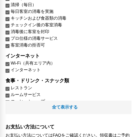
清掃（毎日）
毎日客室の消毒を実施
キッチンおよび食器類の消毒
チェックイン後の客室消毒
消毒後に客室を封印
プロ仕様の消毒サービス
客室消毒の拒否可
インターネット
Wi-Fi（共有エリア内）
インターネット
食事・ドリンク・スナック類
レストラン
ルームサービス
コーヒーショップ
全て表示する
バー
ビジネス
ビジネスセンター（プリントアウト/FAX）
お支払い方法について
お支払い方法についてはFAQをご確認ください。領収書はご予約
レジャー・アクティビティ設備