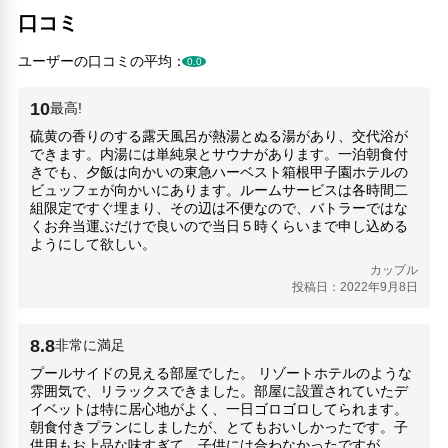
仙石原(1.17km)
口コミ
大涌谷(2.94km)
ユーザーの口コミの平均：
小田原城(13.27km)
0.0
小田原城天守閣(13.27km)
彫刻の森美術館(4.55km)
10
最高!
星の王子さまミュージアム 箱根サン=テグジュペリ(400m)
硫黄の香りのする露天風呂が熱湯とぬる湯があり、交代浴が
箱根ロープウェイ(2.8km)
できます。内湯には単純泉とサウナがあります。一泊朝食付
箱根強羅公園(3.9km)
きでも、夕飯は向かいの東急ハーベスト箱根甲子園ホテルの
ビュッフェが向かいにあります。ルームサービスは各時間二
箱根ガラスの森美術館(760m)
組限定ですぐ埋まり、その辺は不便なので、バトラーではな
箱根神社(7.19km)
くお弁当運ぶだけで良いので当日５時くらいまで申し込める
箱根神社／九頭竜神社新宮(7.19km)
ようにして欲しい。
ポーラ美術館(1.66km)
カップル
投稿日：2022年9月8日
8.8
非常に満足
プールサイドの見える部屋でした。 リゾートホテルのような
雰囲気で、リラックスできました。部屋に設置されていたデ
イベットは特に居心地がよく、一日ゴロゴロしてられます。
朝食付きプランにしましたが、とてもおいしかったです。子
供用もお上品な味すぎて、子供には合わなかったですが。。