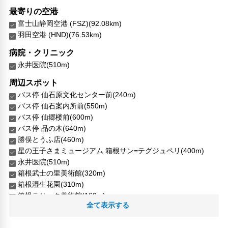
対応言語
最寄りの空港
英語
富士山静岡空港 (FSZ)(92.08km)
日本語
羽田空港 (HND)(76.53km)
その他サービス
病院・クリニック
24時間フロント対応
永井医院(510m)
自動販売機
周辺スポット
共用ラウンジ/TVエリア
バス停 仙石原文化センター前(240m)
セーフティボックス（フロント）
バス停 仙石案内所前(550m)
禁煙
バス停 仙郷楼前(600m)
24時間セキュリティ
バス停 品の木(640m)
フードデリバリー
勝俣とうふ店(460m)
リネン・衣類の湯洗い
星の王子さまミュージアム 箱根サン=テグジュペリ(400m)
共用筆記用具の設置なし
永井医院(510m)
キャッシュレス支払いサービス
箱根武士の里美術館(320m)
箱根湿生花園(310m)
箱根ラリック美術館(160m)
全て表示する
長安寺(680m)
人気スポット