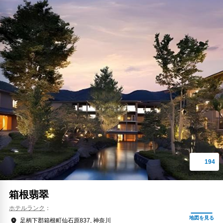
箱根翡翠
ホテルランク
足柄下郡箱根町仙石原837, 神奈川