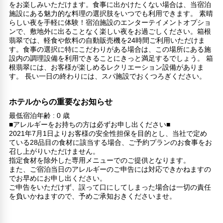
をお楽しみいただけます。食事に出かけたくない場合は、当宿泊
施設にある魅力的な料理の選択肢をいつでも利用できます。 素晴
らしい夜を手軽に体験！宿泊施設のエンターテイメントオプショ
ンで、敷地外に出ることなく楽しい夜をお過ごしください。箱根
翡翠では、軽食や飲料の自動販売機を24時間ご利用いただけま
す。食事の選択に特にこだわりがある場合は、この場所にある施
設内の調理設備を利用できることにきっと満足するでしょう。 箱
根翡翠には、お客様が楽しめるレクリエーション設備がありま
す。 長い一日の終わりには、スパ施設でおくつろぎください。
ホテルからの重要なお知らせ
最低宿泊年齢 : 0 歳
■アレルギーをお持ちの方は必ずお申し出ください■
2021年7月1日よりお客様の安全性担保を目的とし、当社で定め
ている28品目の食材に該当する場合、ご予約プランのお食事をお
召し上がりいただけません。
指定食材を除外した専用メニューでのご提供となります。
また、ご宿泊当日のアレルギーのご申告には対応できかねますの
でお早めにお申し出ください。
ご申告をいただけず、誤って口にしてしまった場合は一切の責任
を負いかねますので、予めご承知おきくださいませ。