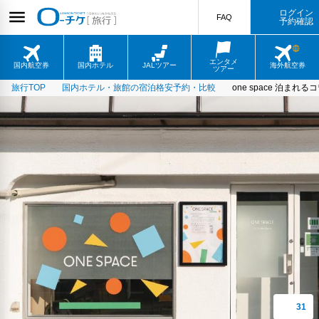
ログイン
FAQ
予約確認
エンタメ
国内航空券
国内ホテル
JALツアー
海外航空券
ツアー
旅行TOP
国内ホテル・旅館の宿泊格安予約・比較
one space 泊ま