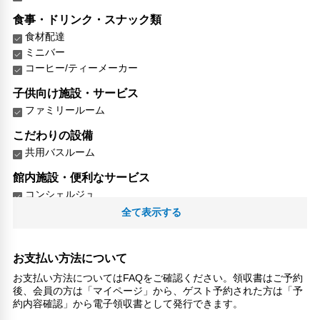
食事・ドリンク・スナック類
食材配達
ミニバー
コーヒー/ティーメーカー
子供向け施設・サービス
ファミリールーム
こだわりの設備
共用バスルーム
館内施設・便利なサービス
コンシェルジュ
全て表示する
対応言語
英語
日本語
お支払い方法について
その他サービス
お支払い方法についてはFAQをご確認ください。領収書はご予約
後、会員の方は「マイページ」から、ゲスト予約された方は「予
共用ラウンジ/TVエリア
約内容確認」から電子領収書として発行できます。
セーフティボックス（フロント）