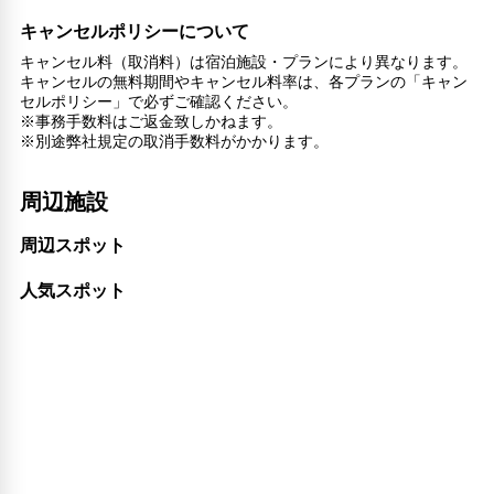
トイレタリー
キャンセルポリシーについて
衣類乾燥機
プライベートエントランス
キャンセル料（取消料）は宿泊施設・プランにより異なります。
キャンセルの無料期間やキャンセル料率は、各プランの「キャン
24時間セキュリティ
セルポリシー」で必ずご確認ください。
コンタクトレス チェックイン/チェックアウト
※事務手数料はご返金致しかねます。
リネン・衣類の湯洗い
※別途弊社規定の取消手数料がかかります。
キャッシュレス支払いサービス
扇風機
周辺施設
洗濯機
専用ダイニングルーム
周辺スポット
談話エリア
人気スポット