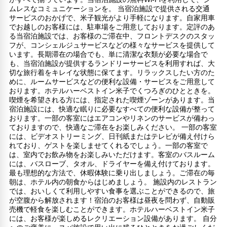
ムレスなコミュニケーションを。 当宿泊施設で提供される交通
サービスのおかげで、米子観光がより手軽になります。自家用車
でお越しのお客様には、駐車場をご用意しております。定評のあ
る当宿泊施設では、お客様のご滞在中、フロントデスクのスタッ
フが、コンシェルジュサービスなどの様々なサービスを提供して
います。長期滞在の場合でも、単に清潔な衣類が必要な場合で
も、当宿泊施設が提供するランドリーサービスを利用すれば、大
切な旅行着をキレイな状態に保てます。リラックスしたい方のた
めに、ルームサービスなどの便利な設備・サービスをご用意して
おります。ホテルハーベストイン米子でくつろぎのひとときを。
喫煙を希望される方には、指定された喫煙ゾーンがあります。当
宿泊施設には、快適な眠りに必要なすべての便利な設備が整って
おります。一部の客室にはエアコンやリネンのサービスが備わっ
ておりますので、快適なご滞在をお楽しみください。 一部の客室
には、ビデオストリーミング、日刊紙またはテレビが備え付けら
れており、ゲストを楽しませてくれるでしょう。一部の客室で
は、室内でお飲み物をお楽しみいただけます。客室のバスルーム
には、バスローブ、タオル、ドライヤーを備え付けております。
最も理想的な方法で、休暇体験に乗り出しましょう。ご滞在の毎
朝は、ホテル内の朝食からはじめましょう。 施設内のレストラン
では、おいしくて利用しやすい食事を選ぶことができるので、旅
が空腹から解放されます！宿泊のお客様は昼夜を問わず、自動販
売機で軽食を楽しむことができます。ホテルハーベストイン米子
には、お客様が楽しめるレクリエーション設備があります。 自分