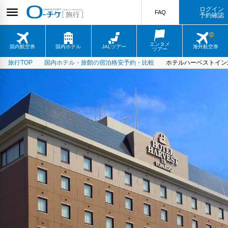
ログイン
FAQ
予約確認
エンタメ
国内航空券
国内ホテル
JALツアー
海外航空券
ツアー
旅行TOP
国内ホテル・旅館の宿泊格安予約・比較
ホテルハーベストイン