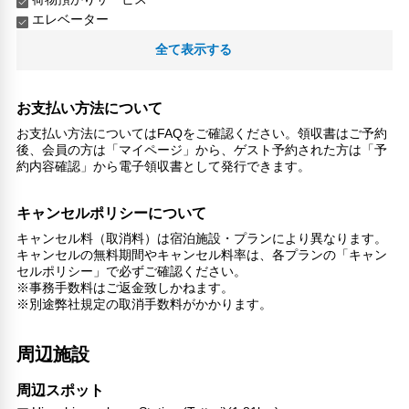
エレベーター
ランドリーサービス
全て表示する
対応言語
英語
お支払い方法について
日本語
お支払い方法についてはFAQをご確認ください。領収書はご予約
その他サービス
後、会員の方は「マイページ」から、ゲスト予約された方は「予
約内容確認」から電子領収書として発行できます。
24時間フロント対応
ドライクリーニング
レンタカー
キャンセルポリシーについて
自動販売機
キャンセル料（取消料）は宿泊施設・プランにより異なります。
セーフティボックス（フロント）
キャンセルの無料期間やキャンセル料率は、各プランの「キャン
自転車レンタル
セルポリシー」で必ずご確認ください。
※事務手数料はご返金致しかねます。
24時間セキュリティ
※別途弊社規定の取消手数料がかかります。
周辺施設
周辺スポット