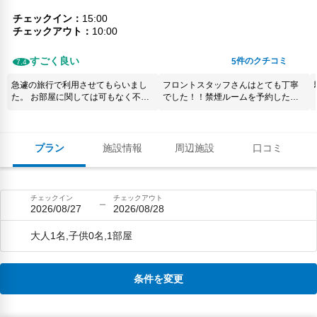
チェックイン
15:00
チェックアウト
10:00
すごく良い
件のクチコミ
5
7.4
急遽の旅行で利用させてもらいまし
フロントスタッフさんはとても丁寧
た。 お部屋に関しては可もなく不可
でした！！禁煙ルームを予約したが
もなくと言った感じでしたがホテル
満室だとのことで喫煙ルームでし
スタッフの対応が素晴らしく感じま
た、、なぜそんな事になるのか、、
した。 近くに飲食店もあり食事にも
少し残念でした。ですが部屋は清潔
困りませんでした。 また機会があれ
でしたので多少の匂いはありました
プラン
施設情報
周辺施設
口コミ
ば利用させてもらおうと思います。
が、、そこまで気になりませんでし
た。ホテル内に売店等もないので少
し不便。駐車場も１回800円のフロン
ト支払いなので出し入れするとお金
チェックイン
チェックアウト
がかかるのでチェックイン後に出か
2026/08/27
2026/08/28
けるのが不便。宿泊客は1日出し入れ
自由の駐車場にしてほしい。ただ泊
大人1名,子供0名,1部屋
まるだけには良いと思います。
条件を変更