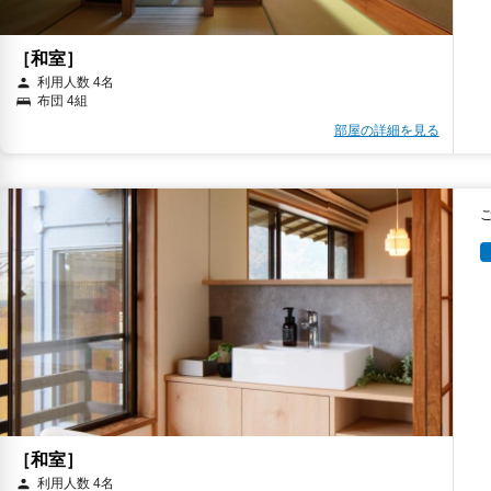
［和室］
利用人数 4名
布団 4組
部屋の詳細を見る
［和室］
利用人数 4名