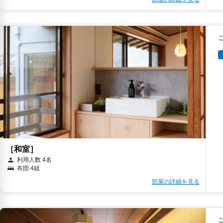
［和室］
利用人数 4名
布団 4組
部屋の詳細を見る