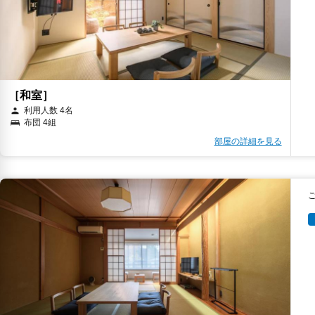
［和室］
利用人数 4名
布団 4組
部屋の詳細を見る