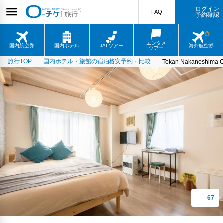
ログイン
FAQ
予約確認
エンタメ
国内航空券
国内ホテル
JALツアー
海外航空券
ツアー
旅行TOP
国内ホテル・旅館の宿泊格安予約・比較
Tokan Nakanoshima C