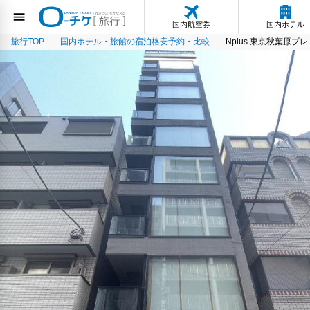
国内航空券
国内ホテル
旅行TOP
国内ホテル・旅館の宿泊格安予約・比較
Nplus 東京秋葉原プ