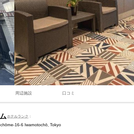
周辺施設
口コミ
アム
ホテルランク
-chōme-16-6 Iwamotochō, Tokyo