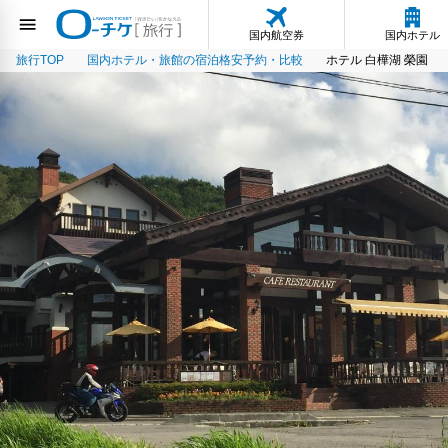
国内航空券
国内ホテル
旅行TOP
国内ホテル・旅館の宿泊格安予約・比較
ホテル 白樺湖 榮園