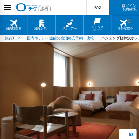
ログイン
FAQ
予約確認
エンタメ
国内航空券
国内ホテル
JALツアー
海外航空券
ツアー
旅行TOP
国内ホテル・旅館の宿泊格安予約・比較
ハシェンダ軽井沢ホテ