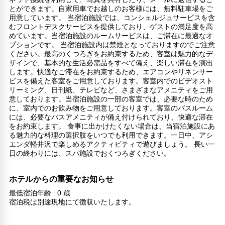
とができます。自家用車でお越しのお客様には、無料駐車場をご
用意しています。 当宿泊施設では、コンシェルジュサービスを含
むフロントデスクサービスを提供しており、ゲストの満足度を高
めています。当宿泊施設のルームサービスは、ご滞在に最適なオ
プションです。 当宿泊施設内は禁煙となっておりますのでご注意
ください。最高のくつろぎをお約束するため、客室は魅力的なデ
ザインで、基本的な生活必需品をすべて備え、楽しい滞在を演出
します。快適なご滞在をお約束するため、エアコンやリネンサー
ビスを備えた客室をご用意しております。客室内でのビデオスト
リーミング、日刊紙、テレビなど、さまざまなアメニティをご用
意しております。当宿泊施設の一部の客室では、必要な時のため
に、室内でのお飲み物をご用意しております。客室のバスルーム
には、必要なバスアメニティが備え付けられており、快適な滞在
をお約束します。 食事に出かけたくない場合は、当宿泊施設にあ
る魅力的な料理の選択肢をいつでも利用できます。一日中、アシ
エンダ軽井沢で楽しめるアクティビティで遊びましょう。 長い一
日の終わりには、スパ施設でおくつろぎください。
ホテルからの重要なお知らせ
最低宿泊年齢 : 0 歳
宿泊税は別途現地にて徴収いたします。