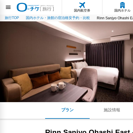
国内航空券
国内ホテル
旅行TOP
国内ホテル・旅館の宿泊格安予約・比較
Rinn Sanjyo Ohashi E
プラン
施設情報
Rinn Sanjyo Ohashi East 