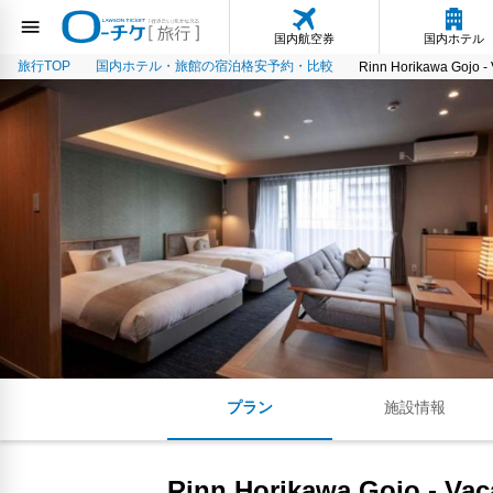
国内航空券
国内ホテル
旅行TOP
国内ホテル・旅館の宿泊格安予約・比較
Rinn Horikawa Gojo -
プラン
施設情報
Rinn Horikawa Gojo - Vac