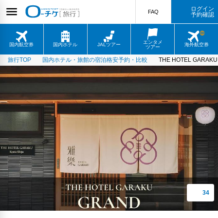
ログイン
FAQ
予約確認
エンタメ
国内航空券
国内ホテル
JALツアー
海外航空券
ツアー
旅行TOP
国内ホテル・旅館の宿泊格安予約・比較
THE HOTEL GARAKU