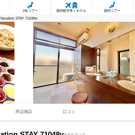
JALツアー
国内航空券＋ホテル
国内ツアー
- Vacation STAY 71048v
周辺施設
口コミ
cation STAY 71048v
ホテルランク