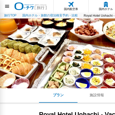
国内航空券
国内ホテル
旅行TOP
国内ホテル・旅館の宿泊格安予約・比較
Royal Hotel Uohachi 
プラン
施設情報
Royal Hotel Uohachi - Va