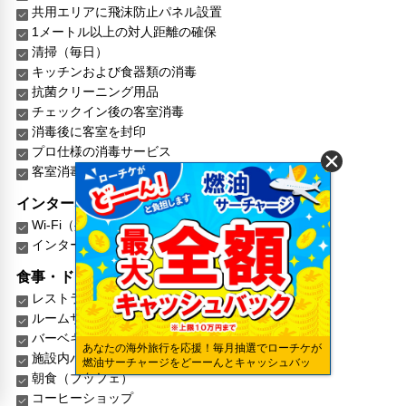
共用エリアに飛沫防止パネル設置
1メートル以上の対人距離の確保
清掃（毎日）
キッチンおよび食器類の消毒
抗菌クリーニング用品
チェックイン後の客室消毒
消毒後に客室を封印
プロ仕様の消毒サービス
客室消毒の拒否可
インターネット
Wi-Fi（共有エリア内）
インターネット
食事・ドリンク・スナック類
レストラン
ルームサービス
バーベキュー設備
あなたの海外旅行を応援！毎月抽選でローチケが
施設内バリアフリー対応レストラン/ラウンジ
燃油サーチャージをどーーんとキャッシュバッ
朝食（ブッフェ）
ク！
コーヒーショップ