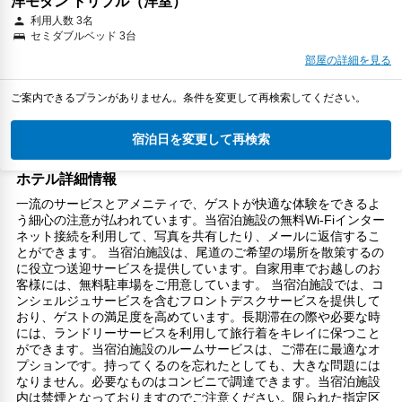
洋モダン トリプル（洋室）
利用人数 3名
セミダブルベッド 3台
部屋の詳細を見る
ご案内できるプランがありません。条件を変更して再検索してください。
宿泊日を変更して再検索
ホテル詳細情報
一流のサービスとアメニティで、ゲストが快適な体験をできるよ
う細心の注意が払われています。当宿泊施設の無料Wi-Fiインター
ネット接続を利用して、写真を共有したり、メールに返信するこ
とができます。 当宿泊施設は、尾道のご希望の場所を散策するの
に役立つ送迎サービスを提供しています。自家用車でお越しのお
客様には、無料駐車場をご用意しています。 当宿泊施設では、コ
ンシェルジュサービスを含むフロントデスクサービスを提供して
おり、ゲストの満足度を高めています。長期滞在の際や必要な時
には、ランドリーサービスを利用して旅行着をキレイに保つこと
ができます。当宿泊施設のルームサービスは、ご滞在に最適なオ
プションです。持ってくるのを忘れたとしても、大きな問題には
なりません。必要なものはコンビニで調達できます。当宿泊施設
内は禁煙となっておりますのでご注意ください。限られた指定区