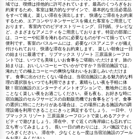
域では、喫煙は排他的に許可されています。最高のくつろぎをお
約束するため、客室は魅力的なデザインで、基本的な生活必需品
をすべて備え、楽しい滞在を演出します。 快適なご滞在をお約束
するため、エアコンやリネンサービスを備えた客室をご用意して
おります。 客室内でのビデオストリーミング、日刊紙、テレビな
ど、さまざまなアメニティをご用意しております。特定の部屋に
は、コーヒーや紅茶を淹れるのに必要なものがすべて揃っていて
便利です。客室のバスルームには、必要なバスアメニティが備え
付けられており、快適な滞在をお約束します。 楽しい朝食は一日
の始まりに最適です。リブマックス リゾート 三原温泉シーフロ
ントでは、いつでも美味しいお食事をご堪能いただけます。旅の
始まりは、おいしいコーヒーでいかがですか？当宿泊施設では、
淹れたての極上コーヒーの爽快な味わいをお楽しみいただけま
す。 食事に出かけたくない場合は、当宿泊施設にある魅力的な料
理の選択肢をいつでも利用できます。素晴らしい夜を手軽に体
験！宿泊施設のエンターテイメントオプションで、敷地外に出る
ことなく楽しい夜をお過ごしください。昼も夜も、お好きな時に
宿泊施設のセルフサービスの自動販売機でお食事をどうぞ。食事
の選択に特にこだわりがある場合は、この場所にある施設内の調
理設備を利用できることにきっと満足するでしょう。 一日中、リ
ブマックス リゾート 三原温泉シーフロントで楽しめるアクティ
ビティで遊びましょう。滞在中、すぐ近くの海岸線にも忘れずに
立ち寄ってみましょう。 長い一日の終わりには、スパ施設でおく
つろぎください。 滞在中、少なくとも一度は当宿泊施設のプール
をお楽しみください。