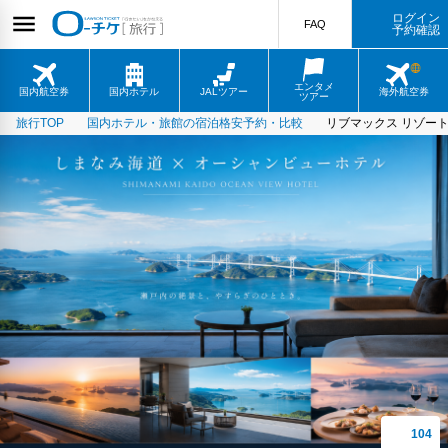
ログイン
FAQ
予約確認
エンタメ
国内航空券
国内ホテル
JALツアー
海外航空券
ツアー
旅行TOP
国内ホテル・旅館の宿泊格安予約・比較
リブマックス リゾー