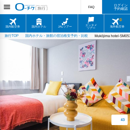
ログイン
FAQ
予約確認
エンタメ
国内航空券
国内ホテル
JALツアー
海外航空券
ツアー
旅行TOP
国内ホテル・旅館の宿泊格安予約・比較
Mukōjima hotel-SM05