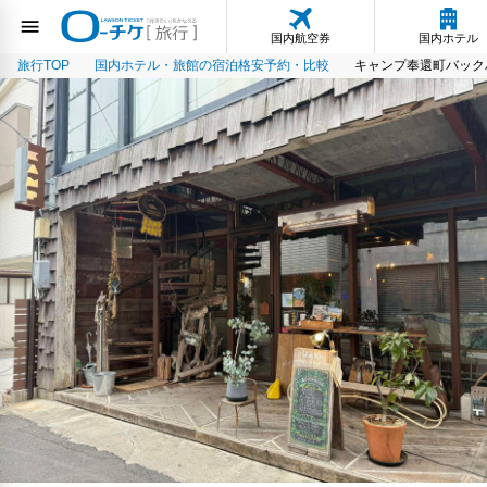
国内航空券
国内ホテル
旅行TOP
国内ホテル・旅館の宿泊格安予約・比較
キャンプ奉還町バック