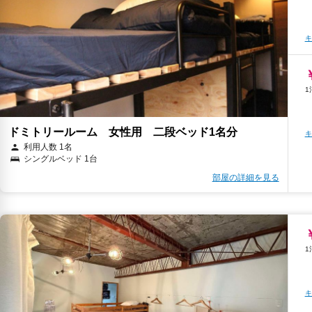
キ
ドミトリールーム 女性用 二段ベッド1名分
キ
利用人数 1名
シングルベッド 1台
部屋の詳細を見る
キ