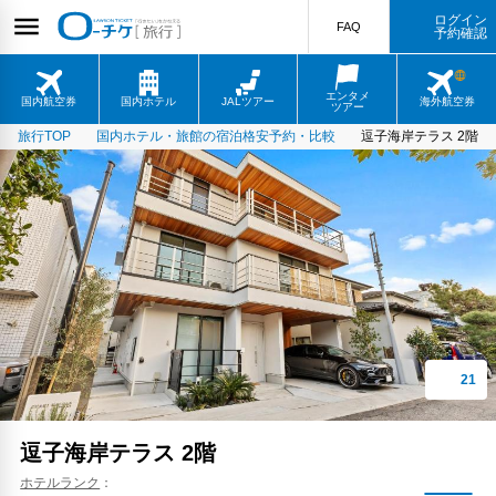
ログイン
FAQ
予約確認
エンタメ
国内航空券
国内ホテル
JALツアー
海外航空券
ツアー
旅行TOP
国内ホテル・旅館の宿泊格安予約・比較
逗子海岸テラス 2階
逗子海岸テラス 2階
ホテルランク