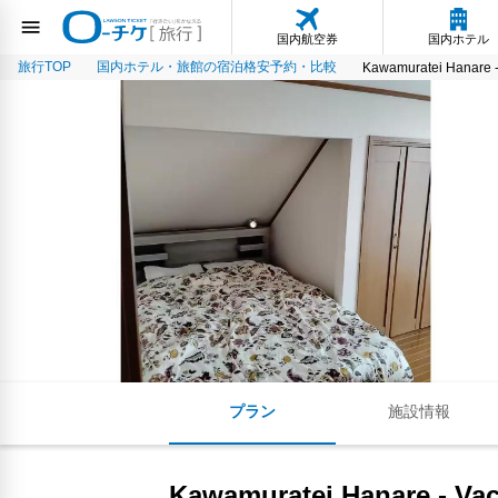
国内航空券
国内ホテル
旅行TOP
国内ホテル・旅館の宿泊格安予約・比較
Kawamuratei Hanare -
プラン
施設情報
Kawamuratei Hanare - Va