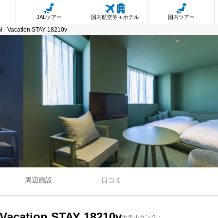
JALツアー
国内航空券＋ホテル
国内ツアー
hi - Vacation STAY 18210v
周辺施設
口コミ
- Vacation STAY 18210v
ホテルランク