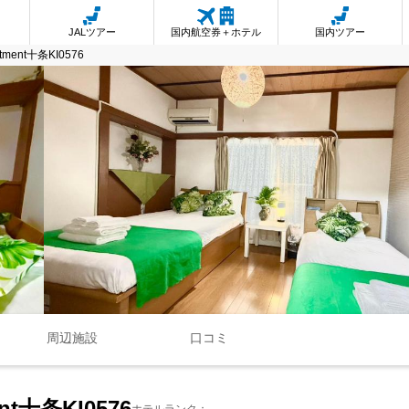
JALツアー
国内航空券＋ホテル
国内ツアー
rtment十条KI0576
周辺施設
口コミ
ent十条KI0576
ホテルランク