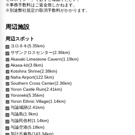
トイレタリー
※事務手数料はご返金致しかねます。
医師/看護師 オンコール待機
※別途弊社規定の取消手数料がかかります。
リネン・衣類の湯洗い
キャッシュレス支払いサービス
周辺施設
専用ダイニングルーム
周辺スポット
ヨロネキ(5.35km)
サザンクロスセンター(2.36km)
Akasaki Limestone Cavern(1.19km)
Akasa-kō(3.8km)
Kotohira Shrine(2.38km)
Naha Airport(122.5km)
Southern Cross Center(2.36km)
Yoron Castle Ruin(2.41km)
Yoroneki(5.35km)
Yoron Ethnic Village(1.14km)
与論城跡(2.41km)
与論島(1.9km)
与論民俗村(1.14km)
与論空港(5.18km)
加計呂麻島(143.34km)