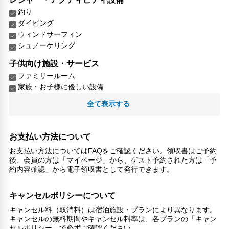
釣り
ダイビング
ウィンドサーフィン
シュノーケリング
子供向け施設・サービス
ファミリールーム
家族・お子様に優しい設備
全て表示する
こだわりの設備
ガーデン
共用バスルーム
お支払い方法について
館内施設・便利なサービス
お支払い方法についてはFAQをご確認ください。領収書はご予約
ツアーデスク
後、会員の方は「マイページ」から、ゲスト予約された方は「予
約内容確認」から電子領収書として発行できます。
対応言語
日本語
キャンセルポリシーについて
その他サービス
キャンセル料（取消料）は宿泊施設・プランにより異なります。
キャンセルの無料期間やキャンセル料率は、各プランの「キャン
共用ラウンジ/TVエリア
セルポリシー」で必ずご確認ください。