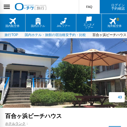
ログイン
FAQ
予約確認
エンタメ
国内航空券
国内ホテル
JALツアー
海外航空券
ツアー
旅行TOP
国内ホテル・旅館の宿泊格安予約・比較
百合ヶ浜ビーチハウス
百合ヶ浜ビーチハウス
ホテルランク