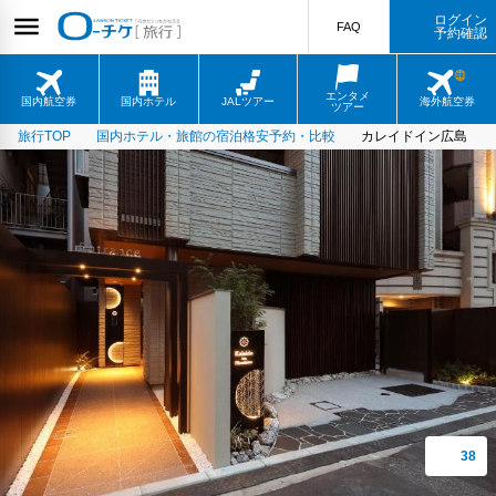
ログイン
FAQ
予約確認
エンタメ
国内航空券
国内ホテル
JALツアー
海外航空券
ツアー
旅行TOP
国内ホテル・旅館の宿泊格安予約・比較
カレイドイン広島