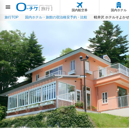
国内航空券
国内ホテル
旅行TOP
国内ホテル・旅館の宿泊格安予約・比較
軽井沢 ホテルそよか