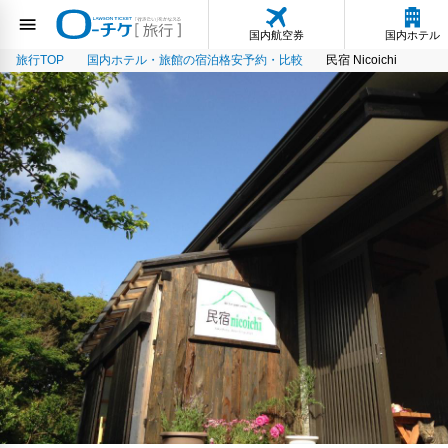
国内航空券
国内ホテル
旅行TOP
国内ホテル・旅館の宿泊格安予約・比較
民宿 Nicoichi