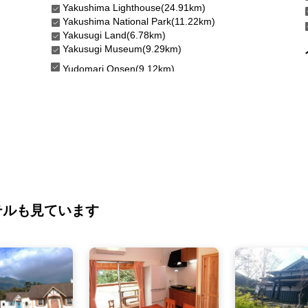
Yakushima Lighthouse(24.91km)
Yakushima National Park(11.22km)
Yakusugi Land(6.78km)
Yakusugi Museum(9.29km)
Yudomari Onsen(9.12km)
テルも見ています