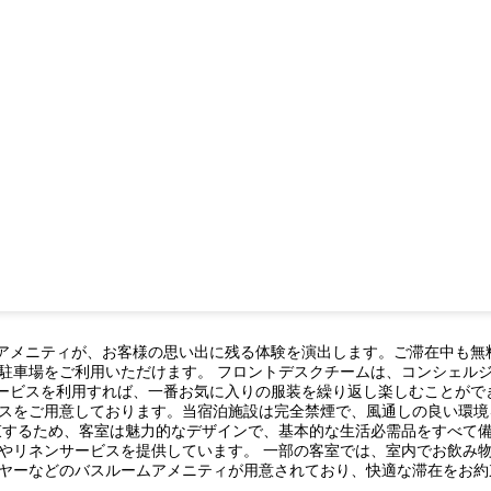
と一流のアメニティが、お客様の思い出に残る体験を演出します。ご滞在中
駐車場をご利用いただけます。 フロントデスクチームは、コンシェル
ドリーサービスを利用すれば、一番お気に入りの服装を繰り返し楽しむことが
スをご用意しております。当宿泊施設は完全禁煙で、風通しの良い環境
束するため、客室は魅力的なデザインで、基本的な生活必需品をすべて備
やリネンサービスを提供しています。 一部の客室では、室内でお飲み物
ヤーなどのバスルームアメニティが用意されており、快適な滞在をお約