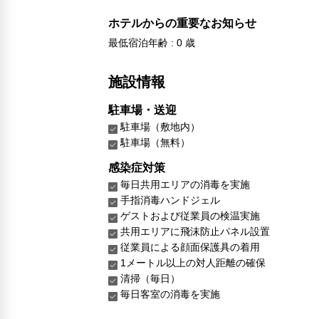
ホテルからの重要なお知らせ
最低宿泊年齢 : 0 歳
施設情報
駐車場・送迎
駐車場（敷地内）
駐車場（無料）
感染症対策
毎日共用エリアの消毒を実施
手指消毒ハンドジェル
ゲストおよび従業員の検温実施
共用エリアに飛沫防止パネル設置
従業員による顔面保護具の着用
1メートル以上の対人距離の確保
清掃（毎日）
毎日客室の消毒を実施