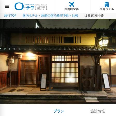
国内航空券
国内ホテル
旅行TOP
国内ホテル・旅館の宿泊格安予約・比較
はる家 梅小路
プラン
施設情報