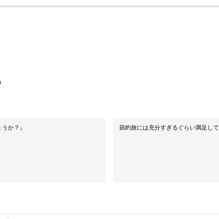
0
ょうか？』
節約旅には充分すぎるぐらい満足して