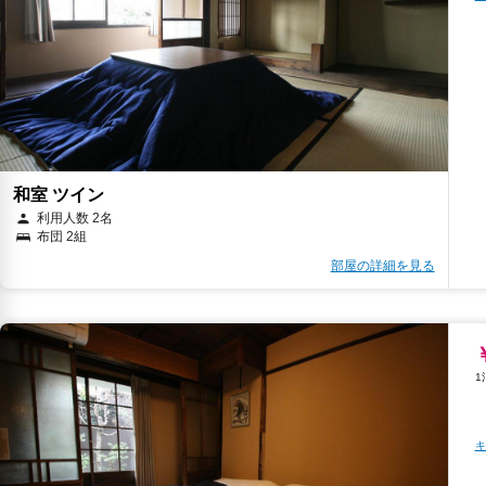
和室 ツイン
利用人数 2名
布団 2組
部屋の詳細を見る
キ