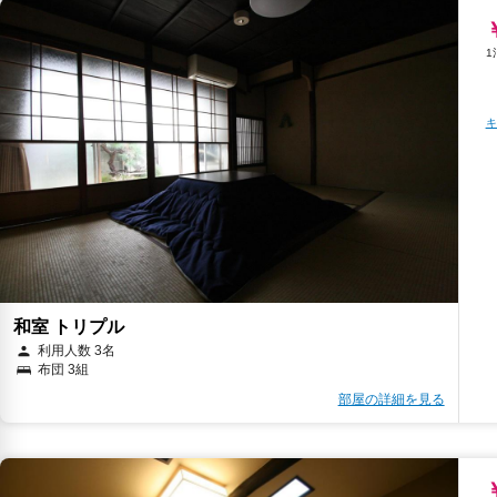
キ
和室 トリプル
利用人数 3名
布団 3組
部屋の詳細を見る