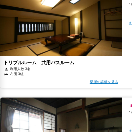
キ
トリプルルーム 共用バスルーム
利用人数 3名
布団 3組
部屋の詳細を見る
キ