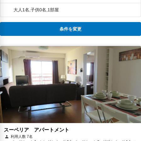
す。こちらのgroupかんれんとは2度
と関わりたくありません。
大人1名,子供0名,1部屋
条件を変更
スーペリア アパートメント
利用人数 7名