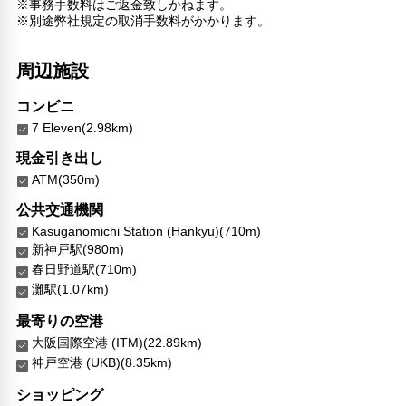
※事務手数料はご返金致しかねます。
※別途弊社規定の取消手数料がかかります。
バリアフリー対応
バリアフリー設備
周辺施設
車椅子OK
対応言語
コンビニ
英語
7 Eleven(2.98km)
日本語
現金引き出し
ヒンディー語
ATM(350m)
北京語
広東語
公共交通機関
フィリピン語
Kasuganomichi Station (Hankyu)(710m)
新神戸駅(980m)
その他サービス
春日野道駅(710m)
チェックイン/アウト（エクスプレス）
灘駅(1.07km)
ロッカー
トイレタリー
最寄りの空港
衣類乾燥機
大阪国際空港 (ITM)(22.89km)
フードデリバリー
神戸空港 (UKB)(8.35km)
コインランドリー
ショッピング
リネン・衣類の湯洗い