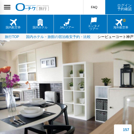
ログイン
FAQ
予約確認
エンタメ
国内航空券
国内ホテル
JALツアー
海外航空券
ツアー
旅行TOP
国内ホテル・旅館の宿泊格安予約・比較
シービューコート神戸