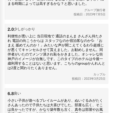
まる時期によっては高すぎるかな？と思いました。
中華街（南京町）(2.85km)
グループ旅行者
北野異人館街館（いじんかんがい）(1.56km)
投稿日：2023年7月5日
チャイナタウン（南京町）(2.85km)
生田神社(2.11km)
神戸ポートタワー(3.43km)
2.0
少しがっかり
神戸ハーバーランド(4.12km)
利便性が悪い上に 当日現地で 通話のまんま さんざん待たさ
神戸三宮センター街(2.15km)
れ 電話の向こうからは スタッフなのか宿泊客なのか💦 「お
神戸布引ハーブ園(1.19km)
まえ 舐めてんのか！」みたいな声が聞こえてくるわ💦‬超感じ
神戸どうぶつ王国(6.27km)
が悪くてキャンセルさせて貰えました。お勧めしません。同
伴者がいたのでメンツ潰され恥をかきました。オシャレな街
神戸王子動物園(910m)
神戸のイメージが台無しです。このタイプのホテルは今後一
歳利用することはないと思います。こちらのgroupかんれんと
は2度と関わりたくありません。
カップル
投稿日：2023年3月25日
6.8
良い
小さい子供が遊べるプレイルームがあり、ぬいぐるみがたく
さんあったので子供たちは大喜びでした。部屋も広く、そこ
は良かったですが、かなり築年数も古く、真冬は部屋やお風