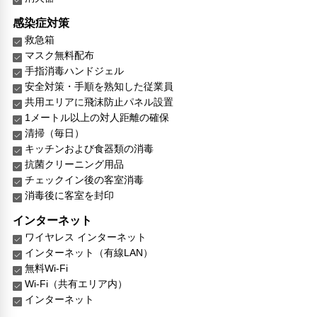
感染症対策
救急箱
マスク無料配布
手指消毒ハンドジェル
安全対策・手順を熟知した従業員
共用エリアに飛沫防止パネル設置
1メートル以上の対人距離の確保
清掃（毎日）
キッチンおよび食器類の消毒
抗菌クリーニング用品
チェックイン後の客室消毒
消毒後に客室を封印
インターネット
ワイヤレス インターネット
インターネット（有線LAN）
無料Wi-Fi
Wi-Fi（共有エリア内）
インターネット