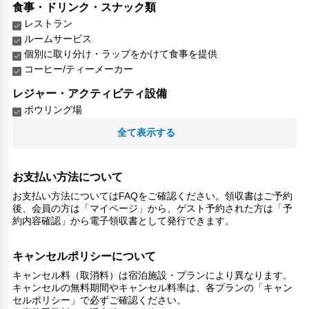
食事・ドリンク・スナック類
レストラン
ルームサービス
個別に取り分け・ラップをかけて食事を提供
コーヒー/ティーメーカー
レジャー・アクティビティ設備
ボウリング場
ハイキングコース
全て表示する
リラックス
ジェットバス
お支払い方法について
喫煙所
お支払い方法についてはFAQをご確認ください。領収書はご予約
子供向け施設・サービス
後、会員の方は「マイページ」から、ゲスト予約された方は「予
約内容確認」から電子領収書として発行できます。
ファミリールーム
家族・お子様に優しい設備
キャンセルポリシーについて
館内施設・便利なサービス
キャンセル料（取消料）は宿泊施設・プランにより異なります。
荷物預かりサービス
キャンセルの無料期間やキャンセル料率は、各プランの「キャン
エレベーター
セルポリシー」で必ずご確認ください。
ランドリーサービス