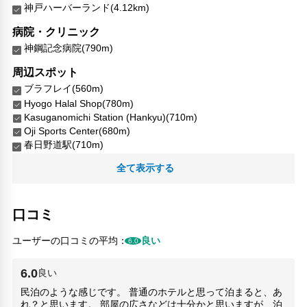
神戸ハーバーランド(4.12km)
キャッシュレス支払いサービス
洗濯機
病院・クリニック
談話エリア
神鋼記念病院(790m)
周辺スポット
ブラフレイ(560m)
Hyogo Halal Shop(780m)
Kasuganomichi Station (Hankyu)(710m)
Oji Sports Center(680m)
春日野道駅(710m)
横尾忠則現代美術館(720m)
全て表示する
熊内橋公園(580m)
王子スポーツセンター(680m)
王子南公園(830m)
口コミ
神戸文学館(710m)
神鋼記念病院(790m)
ユーザーの口コミの平均：
良い
6.0
竹中大工道具館(790m)
西谷公園(470m)
6.0
良い
人気スポット
民泊のような感じです。 普通のホテルと思って泊まると、あ
れ？と思います。 部屋の広さなどは十分かと思いますが、泊
メリケンパーク(3.41km)