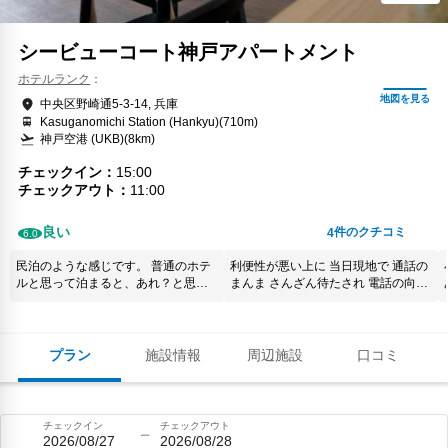
シービューコート神戸アパートメント
ホテルランク
中央区野崎通5-3-14, 兵庫
Kasuganomichi Station (Hankyu)(710m)
神戸空港 (UKB)(8km)
チェックイン
15:00
チェックアウト
11:00
良い
件のクチコミ
4
6.0
民泊のような感じです。 普通のホテ
利便性が悪い上に 当日現地で 通話の
ルと思って泊まると、あれ？と思い
まんま さんざん待たされ 電話の向こ
ます。 部屋の広さなどは十分かと思
うからは スタッフなのか宿泊客なの
いますが、泊まる時期によっては高
か💦 「おまえ 舐めてんのか！」みた
すぎるかな？と思いました。
いな声が聞こえてくるわ💦‬超感じが
悪くてキャンセルさせて貰えまし
プラン
施設情報
周辺施設
口コミ
た。お勧めしません。同伴者がいた
のでメンツ潰され恥をかきました。
オシャレな街 神戸のイメージが台無
しです。このタイプのホテルは今後
チェックイン
チェックアウト
一歳利用することはないと思いま
2026/08/27
2026/08/28