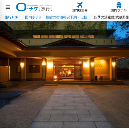
国内航空券
国内ホテル
旅行TOP
国内ホテル・旅館の宿泊格安予約・比較
四季の湯座敷 武蔵野