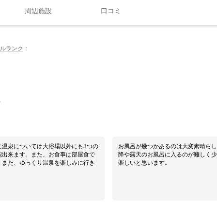
周辺施設
口コミ
ルランク
0
に温泉については大浴場以外にも3つの
お風呂が幾つかあるのは大変素晴らし
能出来ます。また、お食事は部屋食で
降や露天のお風呂に入るのが難しく少し残念でした。 健常者
。また、ゆっくり温泉を楽しみに行き
楽しいと思います。