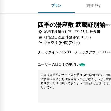
プラン
施設情報
四季の湯座敷 武蔵野別館
ホテ
足柄下郡箱根町宮ノ下425-1, 神奈川
箱根登山鉄道 小涌谷駅(330m)
羽田空港 (HND)(74km)
チェックイン
15:00
チェックアウト
11:0
ユーザーの口コミの平均：
0.0
古き良き旅館のサービスが受けられる旅館です。特
貸切露天風呂があり混み合うことがなくしっかり堪
時間ぴったりに開始できるように用意いただけます
たいです。