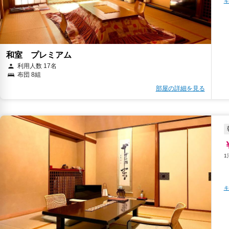
キ
和室 プレミアム
利用人数 17名
布団 8組
部屋の詳細を見る
キ