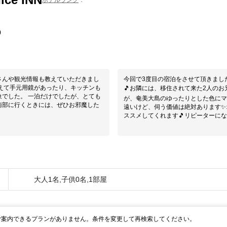
0
さんや観光情報も教えていただきまし
今回で3度目の宿泊をさせて頂きまし
🎵お隣には、移住されて来た2人のお
したが、とても
が、奄美大島のゆったりとした色にマ
南部に行くときには、ぜひお邪魔した
遠いけど、伺う価値は絶対あります✨
ススメしてくれます🎵リピーターにな
大人1名,子供0名,1部屋
ご案内できるプランがありません。条件を変更して再検索してください。