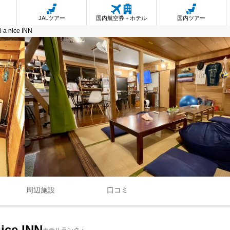
JALツアー
国内航空券＋ホテル
国内ツアー
nice INN
周辺施設
口コミ
ce INN
ホテルランク