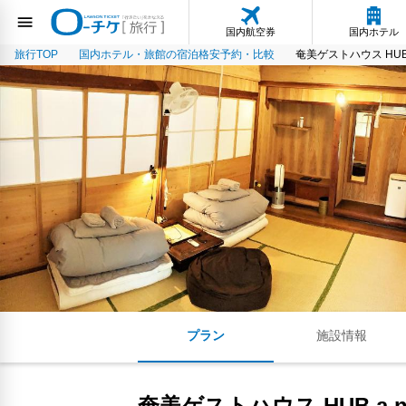
国内航空券
国内ホテル
旅行TOP
国内ホテル・旅館の宿泊格安予約・比較
奄美ゲストハウス HUB a 
プラン
施設情報
奄美ゲストハウス HUB a ni