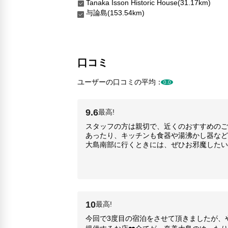
Tanaka Isson Historic House(31.17km)
与論島(153.54km)
口コミ
ユーザーの口コミの平均：
0.0
9.6
最高!
スタッフの方は親切で、近くのおすすめのご
あったり、キッチンも食器や湯沸かし器など
大島南部に行くときには、ぜひお邪魔したい
10
最高!
今回で3度目の宿泊をさせて頂きましたが、