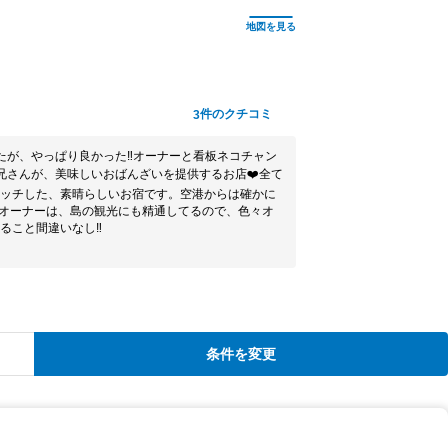
件のクチコミ
3
たが、やっぱり良かった‼️オーナーと看板ネコチャン
兄さんが、美味しいおばんざいを提供するお店❤️全て
ッチした、素晴らしいお宿です。空港からは確かに
オーナーは、島の観光にも精通してるので、色々オ
ること間違いなし‼️
条件を変更