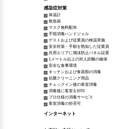
感染症対策
体温計
救急箱
マスク無料配布
手指消毒ハンドジェル
ゲストおよび従業員の検温実施
安全対策・手順を熟知した従業員
共用エリアに飛沫防止パネル設置
1メートル以上の対人距離の確保
安全な食事環境
キッチンおよび食器類の消毒
抗菌クリーニング用品
チェックイン後の客室消毒
消毒後に客室を封印
プロ仕様の消毒サービス
客室消毒の拒否可
インターネット