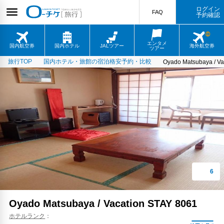
ログイン
FAQ
予約確認
エンタメ
国内航空券
国内ホテル
JALツアー
海外航空券
ツアー
旅行TOP
国内ホテル・旅館の宿泊格安予約・比較
Oyado Matsubaya / Va
Oyado Matsubaya / Vacation STAY 8061
ホテルランク