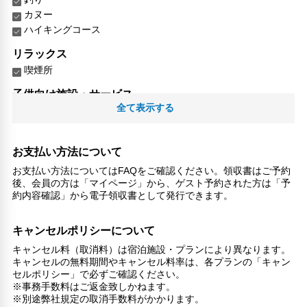
カヌー
ハイキングコース
リラックス
喫煙所
子供向け施設・サービス
全て表示する
ファミリールーム
家族・お子様に優しい設備
こだわりの設備
お支払い方法について
温泉
お支払い方法についてはFAQをご確認ください。領収書はご予約
後、会員の方は「マイページ」から、ゲスト予約された方は「予
館内施設・便利なサービス
約内容確認」から電子領収書として発行できます。
荷物預かりサービス
ツアーデスク
キャンセルポリシーについて
ペット
キャンセル料（取消料）は宿泊施設・プランにより異なります。
キャンセルの無料期間やキャンセル料率は、各プランの「キャン
ペット可
セルポリシー」で必ずご確認ください。
対応言語
※事務手数料はご返金致しかねます。
※別途弊社規定の取消手数料がかかります。
英語