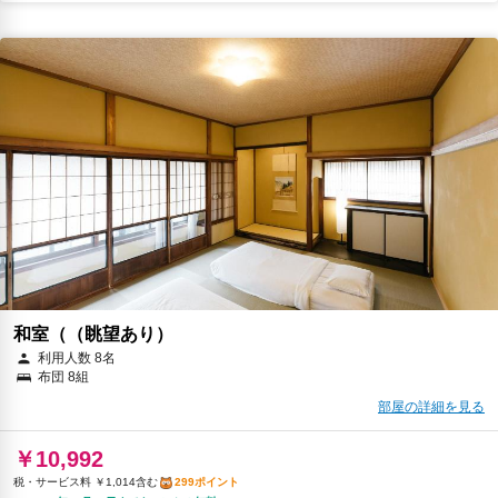
和室（（眺望あり）
利用人数 8名
布団 8組
部屋の詳細を見る
￥10,992
税・サービス料 ￥1,014含む
299ポイント