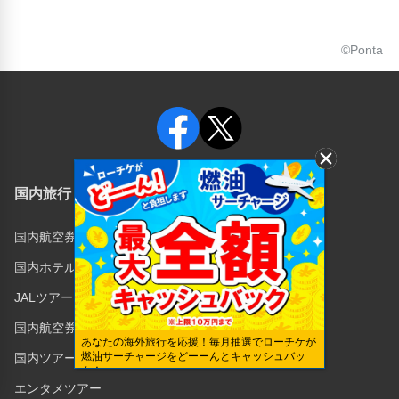
©Ponta
国内旅行
海外旅行
国内航空券
海外航空券
国内ホテル
海外旅行保険
JALツアー
キャンセル保険
国内航空券＋ホテル
あなたの海外旅行を応援！毎月抽選でローチケが
燃油サーチャージをどーーんとキャッシュバッ
国内ツアー
ク！
エンタメツアー