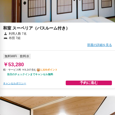
和室 スーペリア（バスルーム付き）
利用人数 7名
布団 7組
部屋の詳細を見る
無料WiFi
飲料水
￥53,280
税・サービス料 ￥9,247含む
1,320ポイント
当日のチェックインまでキャンセル無料
予約に進む
キャンセルポリシー