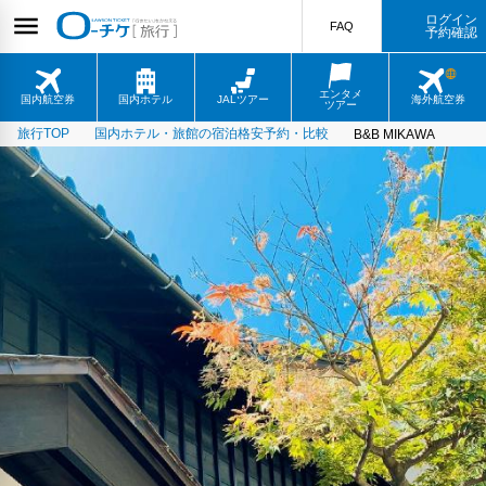
ログイン
FAQ
予約確認
エンタメ
国内航空券
国内ホテル
JALツアー
海外航空券
ツアー
旅行TOP
国内ホテル・旅館の宿泊格安予約・比較
B&B MIKAWA