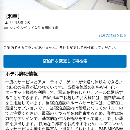
［和室］
利用人数 5名
シングルベッド 1台 & 布団 3組
部屋の詳細を見る
ご案内できるプランがありません。条件を変更して再検索してください。
宿泊日を変更して再検索
ホテル詳細情報
一流のサービスとアメニティで、ゲストが快適な体験をできるよ
う細心の注意が払われています。 当宿泊施設の無料Wi-Fiイン
ターネット接続を利用して、写真を共有したり、メールに返信す
ることができます。 自家用車でお越しのお客様には、無料駐車場
をご用意しています。当宿泊施設のルームサービスは、ご滞在に
最適なオプションです。当宿泊施設内は禁煙となっておりますの
でご注意ください。最高のくつろぎをお約束するため、客室は魅
力的なデザインで、基本的な生活必需品をすべて備え、楽しい滞
在を演出します。 快適なご滞在をお約束するため、エアコンやリ
ネンサービスを備えた客室をご用意しております。B&B MIKAWA