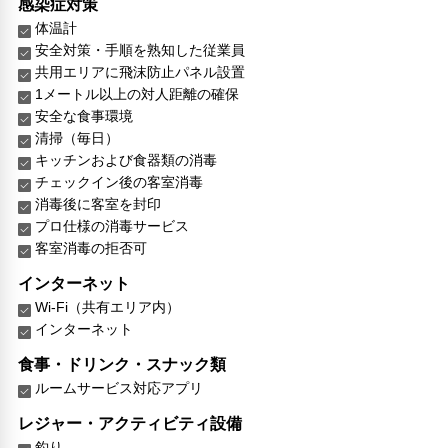
感染症対策
体温計
安全対策・手順を熟知した従業員
共用エリアに飛沫防止パネル設置
1メートル以上の対人距離の確保
安全な食事環境
清掃（毎日）
キッチンおよび食器類の消毒
チェックイン後の客室消毒
消毒後に客室を封印
プロ仕様の消毒サービス
客室消毒の拒否可
インターネット
Wi-Fi（共有エリア内）
インターネット
食事・ドリンク・スナック類
ルームサービス対応アプリ
レジャー・アクティビティ設備
釣り