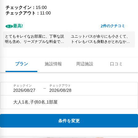
チェックイン
15:00
チェックアウト
11:00
最高!
件のクチコミ
2
9.2
とてもキレイなお部屋に、丁寧な説
ユニットバスが余りにも小さくて、
明も含め、リーズナブルな料金で、
トイレもバスも身動きがとれなかっ
とっても素敵な旅行となりました！
た。美川駅にはエスカレーターがな
ただ、アゴダからの予約では、
いので、ホームへのアクセスはスー
チェックインがわかりづらかったの
ツケースがあると苦労する。
で、システム？の改善していただけ
プラン
施設情報
周辺施設
口コミ
たら、他の方も助かるかと思いま
す。 全体的に、本当にありがとうご
ざいました✨
チェックイン
チェックアウト
2026/08/27
2026/08/28
大人1名,子供0名,1部屋
条件を変更