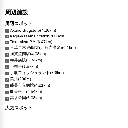
日本語
ベトナム語
周辺施設
その他サービス
周辺スポット
チェックイン/アウト（エクスプレス）
Akane drugstore(4.26km)
共用ラウンジ/TVエリア
Kaga-Kasama Station(4.08km)
セーフティボックス（フロント）
Tokumitsu P.A.(6.47km)
コンタクトレス チェックイン/チェックアウト
三草二木 西圓寺(西圓寺温泉)(6.1km)
チェックイン/チェックアウト（プライベート）
加賀笠間駅(4.08km)
リネン・衣類の湯洗い
寺井病院(5.34km)
キャッシュレス支払いサービス
小舞子(1.57km)
手取フィッシュランド(3.6km)
美川(200m)
能美市立病院(4.21km)
能美根上(4.54km)
高坂公園(6.08km)
人気スポット