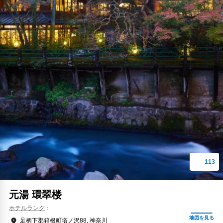
元湯 環翠楼
ホテルランク
足柄下郡箱根町塔ノ沢88, 神奈川