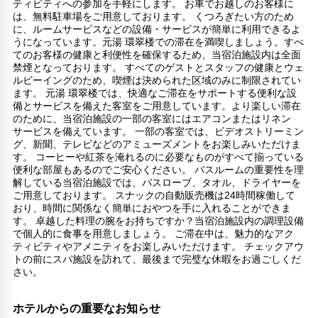
ティビティへの参加を手軽にします。 お車でお越しのお客様に
は、無料駐車場をご用意しております。 くつろぎたい方のため
に、ルームサービスなどの設備・サービスが簡単に利用できるよ
うになっています。元湯 環翠楼での滞在を満喫しましょう。すべ
てのお客様の健康と利便性を確保するため、当宿泊施設内は全面
禁煙となっております。 すべてのゲストとスタッフの健康とウェ
ルビーイングのため、喫煙は決められた区域のみに制限されてい
ます。 元湯 環翠楼では、快適なご滞在をサポートする便利な設
備とサービスを備えた客室をご用意しています。より楽しい滞在
のために、当宿泊施設の一部の客室にはエアコンまたはリネン
サービスを備えています。 一部の客室では、ビデオストリーミン
グ、新聞、テレビなどのアミューズメントをお楽しみいただけま
す。 コーヒーや紅茶を淹れるのに必要なものがすべて揃っている
便利な部屋もあるのでご安心ください。 バスルームの重要性を理
解している当宿泊施設では、バスローブ、タオル、ドライヤーを
ご用意しております。 スナックの自動販売機は24時間稼働して
おり、時間に関係なく簡単におやつを手に入れることができま
す。 卓越した料理の腕をお持ちですか？当宿泊施設内の調理設備
で個人的に食事を用意しましょう。 ご滞在中は、魅力的なアク
ティビティやアメニティをお楽しみいただけます。 チェックアウ
トの前にスパ施設を訪れて、最後まで完璧な休暇をお過ごしくだ
さい。
ホテルからの重要なお知らせ