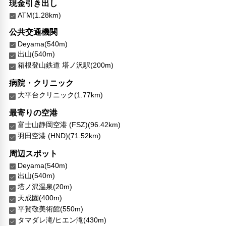
現金引き出し
ATM(1.28km)
公共交通機関
Deyama(540m)
出山(540m)
箱根登山鉄道 塔ノ沢駅(200m)
病院・クリニック
大平台クリニック(1.77km)
最寄りの空港
富士山静岡空港 (FSZ)(96.42km)
羽田空港 (HND)(71.52km)
周辺スポット
Deyama(540m)
出山(540m)
塔ノ沢温泉(20m)
天成園(400m)
平賀敬美術館(550m)
タマダレ滝/ヒエン滝(430m)