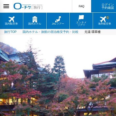
ログイン
FAQ
予約確認
エンタメ
国内航空券
国内ホテル
JALツアー
海外航空券
ツアー
旅行TOP
国内ホテル・旅館の宿泊格安予約・比較
元湯 環翠楼