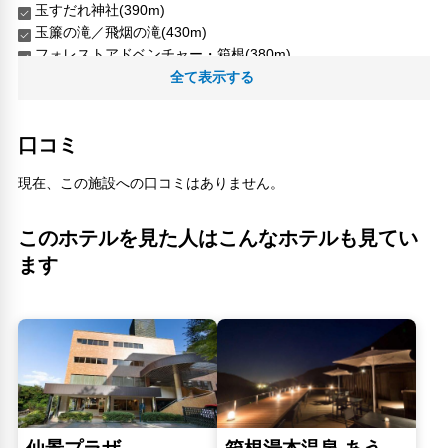
玉すだれ神社(390m)
玉簾の滝／飛烟の滝(430m)
フォレストアドベンチャー・箱根(380m)
箱根湯寮(250m)
全て表示する
箱根登山鉄道 塔ノ沢駅(200m)
豆腐処萩野(600m)
口コミ
人気スポット
仙石原(8.79km)
現在、この施設への口コミはありません。
大涌谷(6.77km)
小田原城(5.86km)
このホテルを見た人はこんなホテルも見てい
小田原城天守閣(5.86km)
ます
彫刻の森美術館(4.09km)
星の王子さまミュージアム 箱根サン=テグジュペリ(8.17km)
箱根ロープウェイ(6.8km)
箱根強羅公園(4.72km)
箱根ガラスの森美術館(7.83km)
箱根神社(6.92km)
箱根神社／九頭竜神社新宮(6.92km)
ポーラ美術館(7.07km)