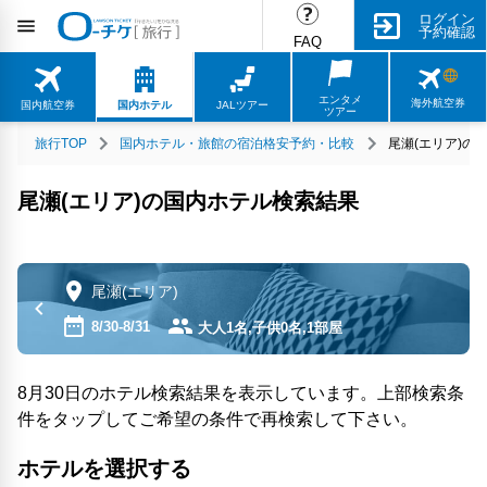
ログイン
予約確認
FAQ
エンタメ
海外航空券
国内航空券
国内ホテル
JALツアー
ツアー
旅行TOP
国内ホテル・旅館の宿泊格安予約・比較
尾瀬(エリア)の
尾瀬(エリア)の国内ホテル検索結果
尾瀬(エリア)
8/30-8/31
大人1名,子供0名,1部屋
8月30日のホテル検索結果を表示しています。上部検索条
件をタップしてご希望の条件で再検索して下さい。
ホテルを選択する