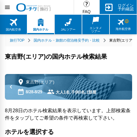
ログイン
予約確認
FAQ
エンタメ
海外航空券
国内航空券
国内ホテル
JALツアー
ツアー
旅行TOP
国内ホテル・旅館の宿泊格安予約・比較
東吉野(エリア)
東吉野(エリア)の国内ホテル検索結果
東吉野(エリア)
8/28-8/29
大人1名,子供0名,1部屋
8月28日のホテル検索結果を表示しています。上部検索条
件をタップしてご希望の条件で再検索して下さい。
ホテルを選択する