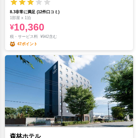
8.3非常に満足 (12件口コミ)
1部屋 x 1泊
10,360
¥
税・サービス料
¥
942含む
47ポイント
森林ホテル