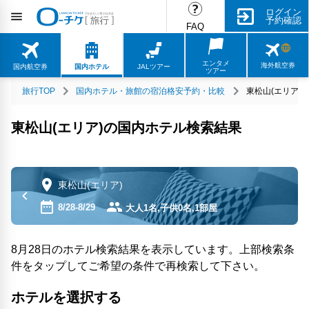
ログイン
予約確認
FAQ
エンタメ
海外航空券
国内航空券
国内ホテル
JALツアー
ツアー
旅行TOP
国内ホテル・旅館の宿泊格安予約・比較
東松山(エリア)
東松山(エリア)の国内ホテル検索結果
東松山(エリア)
8/28-8/29
大人1名,子供0名,1部屋
8月28日のホテル検索結果を表示しています。上部検索条
件をタップしてご希望の条件で再検索して下さい。
ホテルを選択する