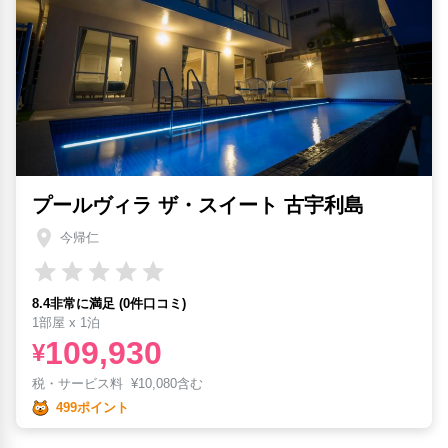
プールヴィラ ザ・スイート 古宇利島
今帰仁
8.4非常に満足 (0件口コミ)
1部屋 x 1泊
109,930
¥
税・サービス料
¥
10,080含む
499ポイント