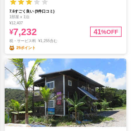
7.6すごく良い (9件口コミ)
1部屋 x 1泊
¥12,407
7,232
¥
41
%OFF
税・サービス料
¥
1,255含む
29ポイント