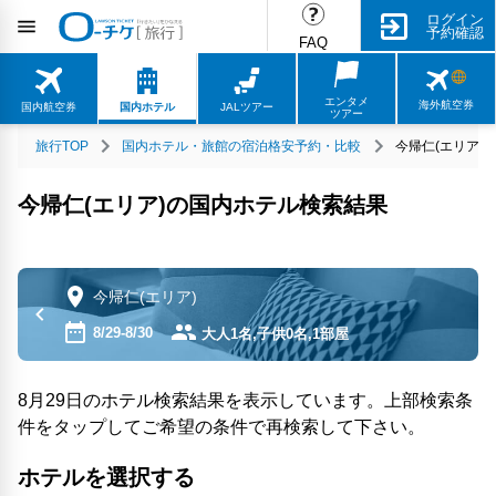
ログイン
予約確認
FAQ
エンタメ
海外航空券
国内航空券
国内ホテル
JALツアー
ツアー
旅行TOP
国内ホテル・旅館の宿泊格安予約・比較
今帰仁(エリア)
今帰仁(エリア)の国内ホテル検索結果
今帰仁(エリア)
8/29-8/30
大人1名,子供0名,1部屋
8月29日のホテル検索結果を表示しています。上部検索条
件をタップしてご希望の条件で再検索して下さい。
ホテルを選択する