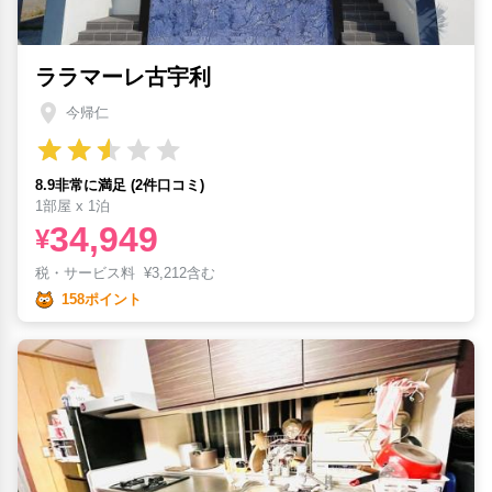
ララマーレ古宇利
今帰仁
8.9非常に満足 (2件口コミ)
1部屋 x 1泊
34,949
¥
税・サービス料
¥
3,212含む
158ポイント