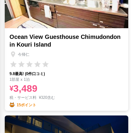
Ocean View Guesthouse Chimudondon
in Kouri Island
今帰仁
9.8最高! (0件口コミ)
1部屋 x 1泊
3,489
¥
税・サービス料
¥
320含む
15ポイント