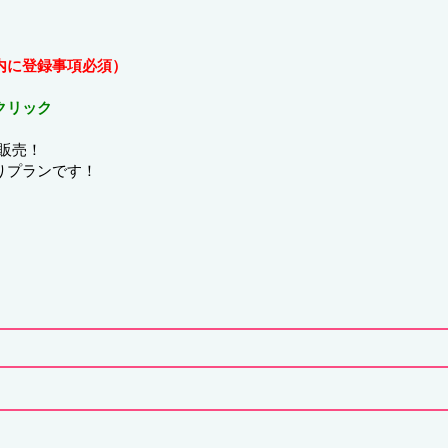
内に登録事項必須）
クリック
販売！
りプランです！