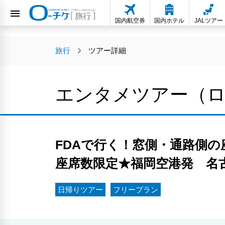
国内航空券
国内ホテル
JALツアー
旅行
ツアー詳細
エンタメツアー（
FDAで行く！窓側・通路側
座席数限定★福岡空港発 名古
日帰りツアー
フリープラン