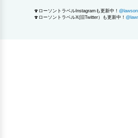
🍄ローソントラベルInstagramも更新中！
@lawsontr
🍄ローソントラベルX(旧Twitter）も更新中！
@laws