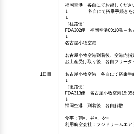
福岡空港 各自にてお越しくださ
⇓ 各自にて搭乗手続きをお
⇓
［往路便］
FDA302便 福岡空港09:10発～
⇓
名古屋小牧空港
名古屋小牧空港到着後、空港内指
お土産受け取り後、各自フリータ
1日目
名古屋小牧空港 各自にて搭乗手
⇓
［復路便］
FDA313便 名古屋小牧空港19:35
⇓
福岡空港 到着後、各自解散
食事：朝×、昼×、夕×
利用航空会社：フジドリームエア