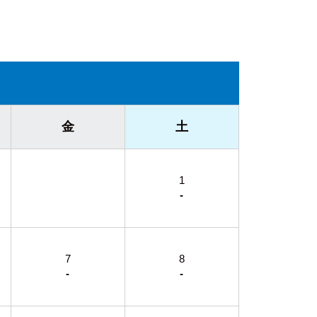
金
土
1
-
7
8
-
-