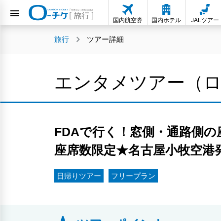
国内航空券
国内ホテル
JALツアー
旅行
ツアー詳細
エンタメツアー（
FDAで行く！窓側・通路側
座席数限定★名古屋小牧空港
日帰りツアー
フリープラン