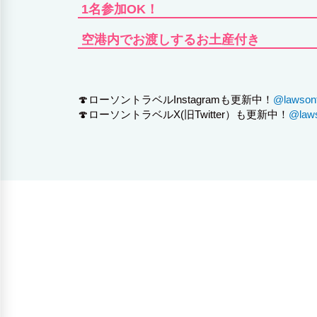
1名参加OK！
空港内でお渡しするお土産付き
🍄ローソントラベルInstagramも更新中！
@lawsontr
🍄ローソントラベルX(旧Twitter）も更新中！
@laws