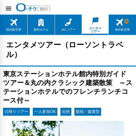
エンタメ
国内航空券
国内ホテル
JALツアー
海外航空券
ツアー
エンタメツアー（ローソントラベ
ル）
東京ステーションホテル館内特別ガイド
ツアー＆丸の内クラシック建築散策 ～ス
テーションホテルでのフレンチランチコ
ース付～
日帰りツアー
一人参加OK
自然
観戦・鑑賞型