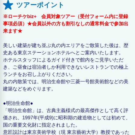
ツアーポイント
※ローチケbiz+ 会員対象ツアー（受付フォーム内に登録
事項必須）★会員以外の方も割引なしの通常料金で参加出
来ます★
美しい建築が建ち並ぶ丸の内エリアをご散策した後は、歴
史ある東京ステーションホテルへとご案内いたします。
ホテルスタッフによるガイド付きで館内をご見学いただ
き、ご昼食は宿泊者しか利用できないレストランでの極上
ランチをお召し上がりください。
丸の内散策では、明治生命館や三菱一号館美術館などの美
建築などをめぐります。
●明治生命館●
「明治生命館」は、古典主義様式の最高傑作として高く評
価され、1997年(平成9)に昭和期の建造物としては初めて、
国の重要文化財に指定されました。
意匠設計は東京美術学校（現 東京藝術大学）教授であった