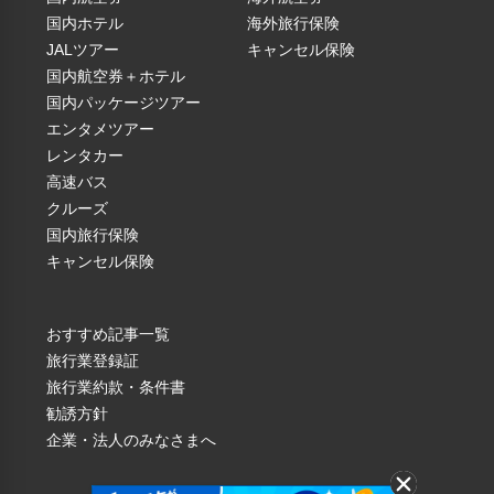
国内ホテル
海外旅行保険
JALツアー
キャンセル保険
・お申込みのタイミングにより完売している場合がございま
国内航空券＋ホテル
す。
国内パッケージツアー
・すでに最少催行人員に達している場合でも、キャンセルの発
エンタメツアー
生により催行中止となる場合がございます。
レンタカー
高速バス
部屋人数に応じて料金をご確認いただけます。
クルーズ
国内旅行保険
キャンセル保険
インターメディアテク
おすすめ記事一覧
9月
旅行業登録証
↓
料金
旅行業約款・条件書
東京ステーションホテル
出発日
空席
（子供料金）
勧誘方針
↓
企業・法人のみなさまへ
東京ステーションホテル館内 特別ガイドツアー＆ご昼食
1日（火）
-
★東京駅開業の翌年、1915年にオープンした歴史ある「東京