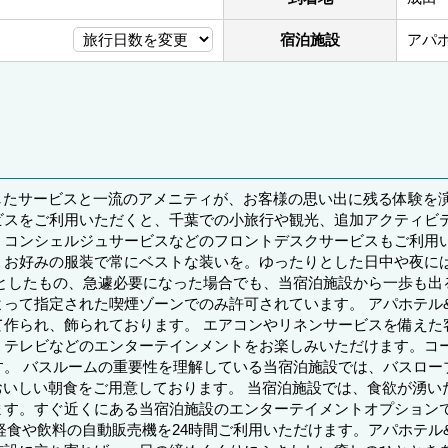
宿泊施設
アパ
したサービスと一流のアメニティが、お客様の思い出に残る体験を
ビスをご利用いただくと、千葉での小旅行や観光、追加アクティビテ
コンシェルジュサービスなどのフロントデスクサービスもご利用い
、お好みの服装で常にベストな装いを。ゆったりとした日中や夜に
っとしたもの、急遽必要になった場合でも、当宿泊施設から一歩も出
って指定された喫煙ゾーンでのみ許可されています。 アパホテル
作られ、飾られております。 エアコンやリネンサービスを備えた
、テレビなどのエンターテインメントをお楽しみいただけます。コ
す。 バスルームの重要性を理解している当宿泊施設では、バスロー
おいしい朝食をご用意しております。 当宿泊施設では、食欲が湧
ます。すぐ近くにある当宿泊施設のエンターテイメントオプション
、軽食や飲料の自動販売機を24時間ご利用いただけます。アパホテル