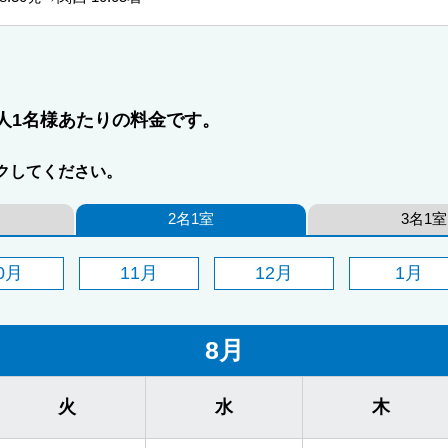
人1名様あたりの料金です。
クしてください。
2名1室
3名1室
0月
11月
12月
1月
8月
火
水
木