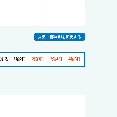
人数・部屋割を変更する
更する
1泊2日
2泊3日
3泊4日
4泊5日