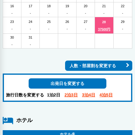
16
17
18
19
20
21
22
-
-
-
-
-
-
-
23
24
25
26
27
29
28
-
-
-
-
-
-
37500円
30
31
-
-
人数・部屋割を変更する
出発日を変更する
旅行日数を変更する
1泊2日
2泊3日
3泊4日
4泊5日
ホテル
ホテル名