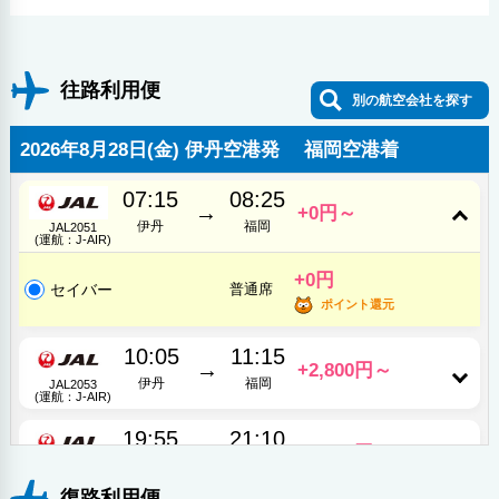
往路利用便
別の航空会社を探す
2026年8月28日(金) 伊丹空港発 福岡空港着
07:15
08:25
→
+0円～
伊丹
福岡
JAL2051
(運航：J-AIR)
+0円
セイバー
普通席
ポイント還元
10:05
11:15
→
+2,800円～
伊丹
福岡
JAL2053
(運航：J-AIR)
19:55
21:10
→
+1,300円～
伊丹
福岡
JAL2061
(運航：J-AIR)
復路利用便