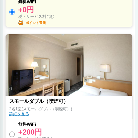
無料WiFi
+0円
税・サービス料含む
ポイント還元
スモールダブル（喫煙可）
2名1室(スモールダブル（喫煙可）)
詳細を見る
無料WiFi
+200円