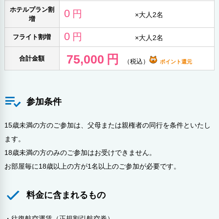
ホテルプラン割
0
円
×
大人2名
増
0
円
フライト割増
×
大人2名
75,000
円
合計金額
（税込）
ポイント還元
参加条件
15歳未満の方のご参加は、父母または親権者の同行を条件といたし
ます。
18歳未満の方のみのご参加はお受けできません。
お部屋毎に18歳以上の方が1名以上のご参加が必要です。
料金に含まれるもの
・往復航空運賃（正規割引航空券）