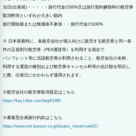
当日(出発前)・・・・・旅行代金の50%又は旅行契約解除時の航空券
取消料等といずれか大きい額内
旅行開始後または無連絡不参加・・旅行代金の100%
※ 日本発着時に、各航空会社が個人向けに販売する航空券と同一条
件の正規割引航空券（PEX運賃等）を利用する場合で
パンフレット等に当該航空券が利用されること、航空会社の名称、
利用する運賃の種別および航空券キャンセル料等の合計額を明示し
た際、出発日にかかわらず適用されます。
※航空会社の航空券取消規定はこちら
https://faq.l-tike.com/faq/0188/
※募集型企画旅行約款はこちら
https://www.ent.lawson.co.jp/kiyaku_travel-rule01/