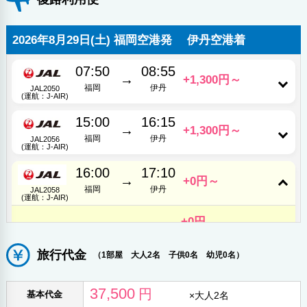
2026年8月29日(土) 福岡空港発 伊丹空港着
07:50
08:55
→
+1,300円～
福岡
伊丹
JAL2050
(運航：J-AIR)
15:00
16:15
→
+1,300円～
福岡
伊丹
JAL2056
(運航：J-AIR)
16:00
17:10
→
+0円～
福岡
伊丹
JAL2058
(運航：J-AIR)
+0円
セイバー
普通席
ポイント還元
旅行代金
（1部屋 大人2名 子供0名 幼児0名）
19:00
20:20
→
+0円～
福岡
伊丹
JAL2060
37,500
円
基本代金
(運航：J-AIR)
×
大人2名