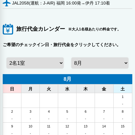
JAL2058(運航：J-AIR) 福岡 16:00発→伊丹 17:10着
旅行代金カレンダー
※大人1名様あたりの料金です。
ご希望のチェックイン日・旅行代金をクリックしてください。
8月
日
月
火
水
木
金
土
1
-
2
3
4
5
6
7
8
-
-
-
-
-
-
-
9
10
11
12
13
14
15
-
-
-
-
-
-
-