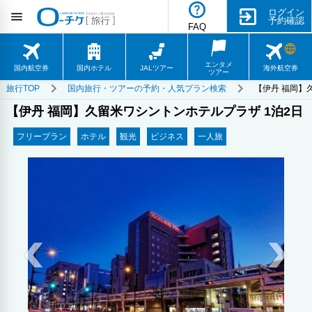
ログイン
予約確認
FAQ
エンタメ
国内航空券
国内ホテル
JALツアー
海外航空券
ツアー
旅行TOP
国内旅行・ツアーの予約・人気プラン検索
【伊丹 福岡】
【伊丹 福岡】久留米ワシントンホテルプラザ 1泊2日
フリープラン
ホテル
観光
ビジネス
一人旅