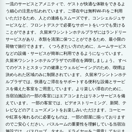
一流のサービスとアメニティで、ゲストが快適な体験をできるよ
う細心の注意が払われています。ご滞在中は無料Wi-Fiをご利用
いただけるため、人との連絡もスムーズです。コンシェルジュサ
ービスなど、フロントデスクで必要なサポートをいつでも受ける
ことができます。 久留米ワシントンホテルプラザにはランドリー
サービスがあり、衣類を清潔に保つことができるため、最小限の
荷物で旅行できます。 くつろぎたい方のために、ルームサービス
などの設備・サービスが簡単に利用できるようになっています。
久留米ワシントンホテルプラザでの滞在を満喫しましょう。 すべ
てのゲストとスタッフの健康とウェルビーイングのため、喫煙は
決められた区域のみに制限されています。 久留米ワシントンホテ
ルプラザでは、快適なご滞在をサポートする便利な設備とサービ
スを備えた客室をご用意しています。より楽しい滞在のために、
当宿泊施設の一部の客室にはエアコンまたはリネンサービスを備
えています。 一部の客室では、ビデオストリーミング、新聞、テ
レビなどのアミューズメントをお楽しみいただけます。コーヒー
や紅茶を淹れるのに必要なものは、一部の部屋に揃っております
のでご安心ください。バスルームの重要性を理解している当宿泊
施設では、バスローブ、タオル、ドライヤーをご用意しておりま