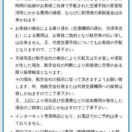
時間の短縮やお客様ご自身で手配された交通手段の変更取
消等にかかる費用の補償、ならびに割増便の差額返金は出
来かねます.
お客様の都合による乗り遅れ（交通機関の遅れ、渋滞等含
む）による費用は、お客様ご負担となり航空券の払い戻し
は出来ません。又、代替交通手段についてもお客様の手配
となりますので、ご了承下さい。
天候等及び航空会社の都合により欠航又は引き返しや遅延
が生じた場合、航空会社の判断により前後便に空席のある
限り振替輸送となります。
その場合、航空会社の指示に従って頂きますようお願い致
します。尚、他航空会社便または代替交通機関への振替は
致しかねますのでご了承下さい。
又、上記により宿泊及び交通費などの追加費用が発生した
場合のご精算には応じかねますのでご了承下さい。
インターネット専用商品となり、お電話でのご予約は承っ
ておりません。
宿泊プランに記載がないご要望（禁煙/喫煙ルーム・お部