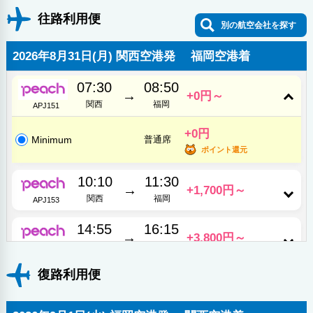
往路利用便
別の航空会社を探す
2026年8月31日(月) 関西空港発 福岡空港着
07:30
08:50
→
+0円～
関西
福岡
APJ151
+0円
Minimum
普通席
ポイント還元
10:10
11:30
→
+1,700円～
関西
福岡
APJ153
14:55
16:15
→
+3,800円～
関西
福岡
APJ155
復路利用便
18:50
20:10
→
+3,800円～
関西
福岡
APJ157