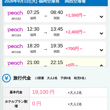
2026年9月1日(火) 福岡空港発 関西空港着
07:25
08:40
→
+1,500円～
福岡
関西
APJ152
12:30
13:45
→
+2,400円～
福岡
関西
APJ154
18:20
19:35
→
+700円～
福岡
関西
APJ156
21:00
22:15
→
+0円～
福岡
関西
APJ162
旅行代金
+0円
（1部屋 大人2名 子供0名 幼児0名）
Minimum
普通席
ポイント還元
19,100
円
基本代金
×
大人2名
ホテルプラン割
0
円
×
大人2名
増