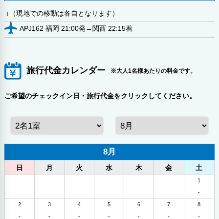
↓（現地での移動は各自となります）
APJ162 福岡 21:00発→関西 22:15着
旅行代金カレンダー
※大人1名様あたりの料金です。
ご希望のチェックイン日・旅行代金をクリックしてください。
8月
日
月
火
水
木
金
土
1
-
2
3
4
5
6
7
8
-
-
-
-
-
-
-