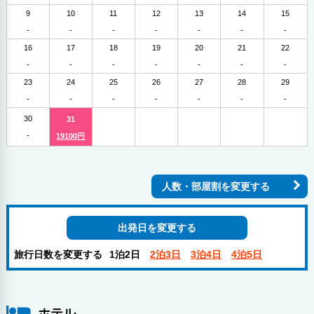
9
10
11
12
13
14
15
-
-
-
-
-
-
-
16
17
18
19
20
21
22
-
-
-
-
-
-
-
23
24
25
26
27
28
29
-
-
-
-
-
-
-
30
31
-
19100円
人数・部屋割を変更する
出発日を変更する
旅行日数を変更する
1泊2日
2泊3日
3泊4日
4泊5日
ホテル