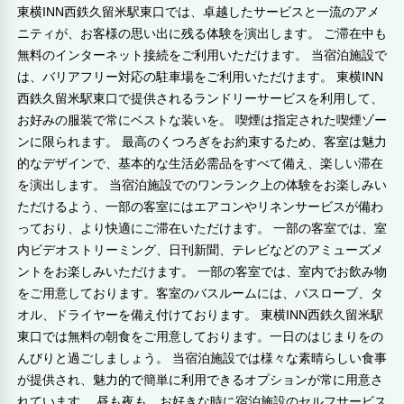
東横INN西鉄久留米駅東口では、卓越したサービスと一流のアメ
ニティが、お客様の思い出に残る体験を演出します。 ご滞在中も
無料のインターネット接続をご利用いただけます。 当宿泊施設で
は、バリアフリー対応の駐車場をご利用いただけます。 東横INN
西鉄久留米駅東口で提供されるランドリーサービスを利用して、
お好みの服装で常にベストな装いを。 喫煙は指定された喫煙ゾー
ンに限られます。 最高のくつろぎをお約束するため、客室は魅力
的なデザインで、基本的な生活必需品をすべて備え、楽しい滞在
を演出します。 当宿泊施設でのワンランク上の体験をお楽しみい
ただけるよう、一部の客室にはエアコンやリネンサービスが備わ
っており、より快適にご滞在いただけます。 一部の客室では、室
内ビデオストリーミング、日刊新聞、テレビなどのアミューズメ
ントをお楽しみいただけます。 一部の客室では、室内でお飲み物
をご用意しております。客室のバスルームには、バスローブ、タ
オル、ドライヤーを備え付けております。 東横INN西鉄久留米駅
東口では無料の朝食をご用意しております。一日のはじまりをの
んびりと過ごしましょう。 当宿泊施設では様々な素晴らしい食事
が提供され、魅力的で簡単に利用できるオプションが常に用意さ
れています。 昼も夜も、お好きな時に宿泊施設のセルフサービス