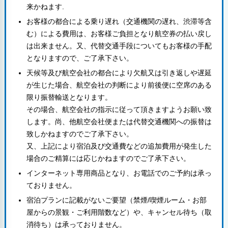
来かねます.
お客様の都合による乗り遅れ（交通機関の遅れ、渋滞等含
む）による費用は、お客様ご負担となり航空券の払い戻し
は出来ません。又、代替交通手段についてもお客様の手配
となりますので、ご了承下さい。
天候等及び航空会社の都合により欠航又は引き返しや遅延
が生じた場合、航空会社の判断により前後便に空席のある
限り振替輸送となります。
その場合、航空会社の指示に従って頂きますようお願い致
します。尚、他航空会社便または代替交通機関への振替は
致しかねますのでご了承下さい。
又、上記により宿泊及び交通費などの追加費用が発生した
場合のご精算には応じかねますのでご了承下さい。
インターネット専用商品となり、お電話でのご予約は承っ
ておりません。
宿泊プランに記載がないご要望（禁煙/喫煙ルーム・お部
屋からの景観・ご利用階数など）や、キャンセル待ち（取
消待ち）は承っておりません。