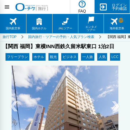
ログイン
予約確認
FAQ
エンタメ
国内航空券
国内ホテル
JALツアー
海外航空券
ツアー
旅行TOP
国内旅行・ツアーの予約・人気プラン検索
【関西 福岡】東
【関西 福岡】東横INN西鉄久留米駅東口 1泊2日
フリープラン
ホテル
観光
ビジネス
一人旅
人気
LCC