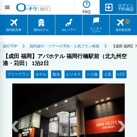
ログイン
予約確認
FAQ
エンタメ
国内航空券
国内ホテル
JALツアー
海外航空券
ツアー
旅行TOP
国内旅行・ツアーの予約・人気プラン検索
【成田 福岡】
【成田 福岡】アパホテル 福岡行橋駅前（北九州空
港・苅田） 1泊2日
フリープラン
ホテル
観光
ビジネス
一人旅
人気
LCC