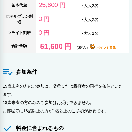
25,800
円
基本代金
×
大人2名
19:15
21:20
→
+3,200円～
ホテルプラン割
福岡
成田
APJ364
0
円
×
大人2名
増
20:30
22:35
0
円
→
+0円～
フライト割増
×
大人2名
福岡
成田
APJ366
51,600
円
合計金額
（税込）
ポイント還元
参加条件
15歳未満の方のご参加は、父母または親権者の同行を条件といたし
ます。
18歳未満の方のみのご参加はお受けできません。
お部屋毎に18歳以上の方が1名以上のご参加が必要です。
料金に含まれるもの