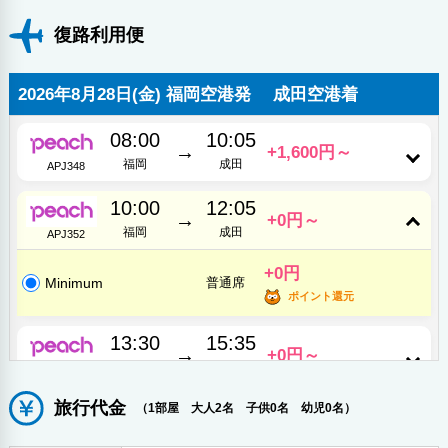
復路利用便
12:40
14:45
→
+2,100円～
成田
福岡
APJ359
2026年8月28日(金) 福岡空港発 成田空港着
16:15
18:20
→
+3,500円～
成田
福岡
APJ365
08:00
10:05
→
+1,600円～
福岡
成田
APJ348
18:30
20:35
→
+5,100円～
成田
福岡
APJ367
10:00
12:05
→
+0円～
福岡
成田
APJ352
+0円
Minimum
普通席
ポイント還元
13:30
15:35
→
+0円～
福岡
成田
APJ356
旅行代金
15:25
17:30
（1部屋 大人2名 子供0名 幼児0名）
→
+1,600円～
福岡
成田
APJ360