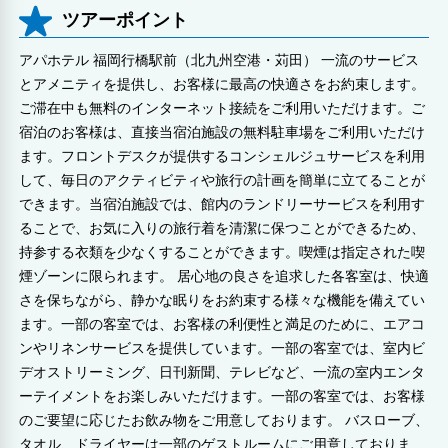
ツアーポイント
アパホテル 福岡行橋駅前（北九州空港・苅田） 一流のサービス
とアメニティを提供し、お客様に最高の快適さをお約束します。
ご滞在中も無料のインターネット接続をご利用いただけます。ご
宿泊のお客様は、直接当宿泊施設の無料駐車場をご利用いただけ
ます。フロントデスクが提供するコンシェルジュサービスを利用
して、毎日のアクティビティや旅行の計画を簡単に立てることが
できます。当宿泊施設では、館内のランドリーサービスを利用す
ることで、お気に入りの旅行着を清潔に保つことができるため、
持参する衣類を少なくすることができます。喫煙は指定された喫
煙ゾーンに限られます。 居心地の良さを追求した各客室は、快適
さを保ちながら、静かな眠りをお約束する様々な機能を備えてい
ます。一部の客室では、お客様の利便性と満足のために、エアコ
ンやリネンサービスを提供しています。一部の客室では、室内ビ
デオストリーミング、日刊新聞、テレビなど、一流の室内エンタ
ーテイメントをお楽しみいただけます。一部の客室では、お客様
のご要望に応じたお飲み物をご用意しております。 バスローブ、
タオル、ドライヤーは一部のゲストルームにご用意しておりま