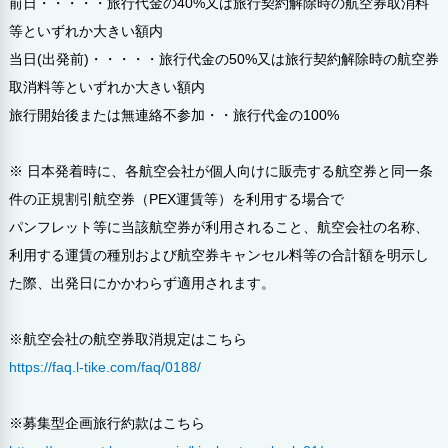
前日・・・・・旅行代金の40%又は旅行契約解除時の航空券取消料
等といずれか大きい額内
当日(出発前)・・・・・旅行代金の50%又は旅行契約解除時の航空券
取消料等といずれか大きい額内
旅行開始後または無連絡不参加・・旅行代金の100%
※ 日本発着時に、各航空会社が個人向けに販売する航空券と同一条
件の正規割引航空券（PEX運賃等）を利用する場合で
パンフレット等に当該航空券が利用されること、航空会社の名称、
利用する運賃の種別および航空券キャンセル料等の合計額を明示し
た際、出発日にかかわらず適用されます。
※航空会社の航空券取消規定はこちら
https://faq.l-tike.com/faq/0188/
※募集型企画旅行約款はこちら