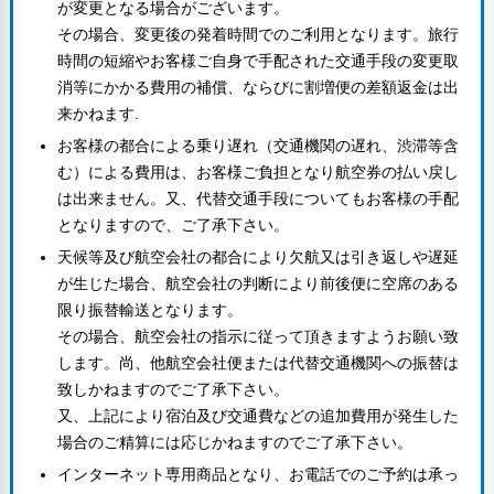
が変更となる場合がございます。
その場合、変更後の発着時間でのご利用となります。旅行
時間の短縮やお客様ご自身で手配された交通手段の変更取
消等にかかる費用の補償、ならびに割増便の差額返金は出
来かねます.
お客様の都合による乗り遅れ（交通機関の遅れ、渋滞等含
む）による費用は、お客様ご負担となり航空券の払い戻し
は出来ません。又、代替交通手段についてもお客様の手配
となりますので、ご了承下さい。
天候等及び航空会社の都合により欠航又は引き返しや遅延
が生じた場合、航空会社の判断により前後便に空席のある
限り振替輸送となります。
その場合、航空会社の指示に従って頂きますようお願い致
します。尚、他航空会社便または代替交通機関への振替は
致しかねますのでご了承下さい。
又、上記により宿泊及び交通費などの追加費用が発生した
場合のご精算には応じかねますのでご了承下さい。
インターネット専用商品となり、お電話でのご予約は承っ