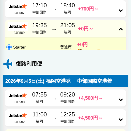
17:10
18:40
→
+700円～
中部国際
福岡
JJP587
19:35
21:05
→
+0円～
中部国際
福岡
JJP589
+0円
Starter
普通席
ポイント還元
復路利用便
2026年9月5日(土) 福岡空港発 中部国際空港着
07:55
09:20
→
+4,500円～
福岡
中部国際
JJP580
11:00
12:25
→
+4,500円～
福岡
中部国際
JJP582