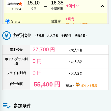
15:10
16:35
→
+0円～
福岡
中部国際
JJP584
+0円
Starter
普通席
ポイント還元
旅行代金
（1部屋 大人2名 子供0名 幼児0名）
27,700
円
基本代金
×
大人2名
ホテルプラン割
0
円
×
大人2名
増
0
円
フライト割増
×
大人2名
55,400
円
合計金額
（税込）
ポイント還元
参加条件