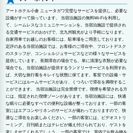
アートホテル小倉 ニュータガワ完璧なサービスを提供し、必要な
設備がすべて揃っています。 当宿泊施設の無料Wi-Fiを利用し
て、シームレスなコミュニケーションを。当宿泊施設で提供され
る交通サービスのおかげで、北九州観光がより手軽になります。
自家用車でお越しのお客様には、駐車場をご用意しております。
定評のある当宿泊施設では、お客様のご滞在中、フロントデスク
のスタッフが、コンシェルジュサービスなどの様々なサービスを
提供しています。 長期滞在の場合でも、単に清潔な衣類が必要な
場合でも、当宿泊施設が提供するランドリーサービスを利用すれ
ば、大切な旅行着をキレイな状態に保てます。客室での設備・サ
ービスにはルームサービスがあり、くつろいで滞在を満喫するこ
とができます。 当宿泊施設は完全禁煙です。喫煙を希望される方
には、指定された喫煙ゾーンがあります。当宿泊施設には、快適
な眠りに必要なすべての便利な設備が整っております。一部の客
室にはエアコンやリネンのサービスが備わっておりますので、快
適なご滞在をお楽しみください。一部の客室には、ビデオストリ
ーミング、日刊紙またはテレビが備え付けられており、ゲストを
楽しませてくれるでしょう。 一部の客室では、室内でお飲み物を