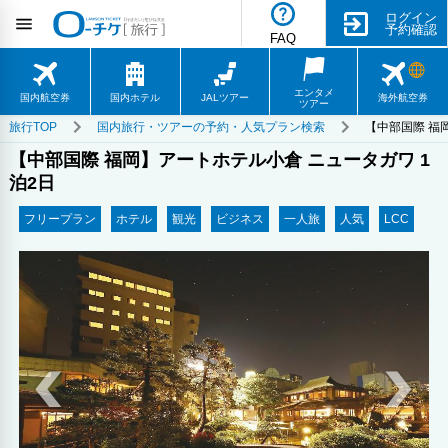
ログイン
予約確認
FAQ
エンタメ
国内航空券
国内ホテル
JALツアー
海外航空券
ツアー
旅行TOP
国内旅行・ツアーの予約・人気プラン検索
【中部国際 福
【中部国際 福岡】アートホテル小倉 ニュータガワ 1
泊2日
フリープラン
ホテル
観光
ビジネス
一人旅
人気
LCC