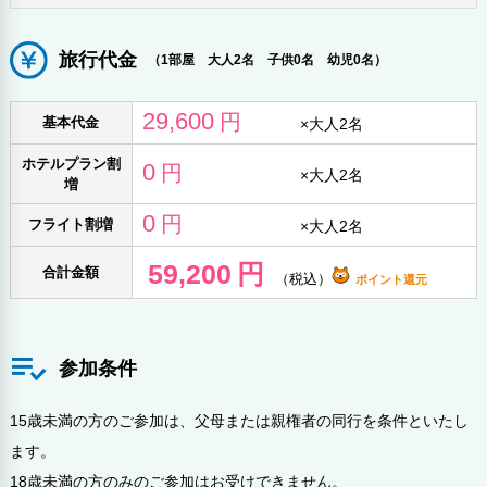
旅行代金
（1部屋 大人2名 子供0名 幼児0名）
29,600
円
基本代金
×
大人2名
ホテルプラン割
0
円
×
大人2名
増
0
円
フライト割増
×
大人2名
59,200
円
合計金額
（税込）
ポイント還元
参加条件
15歳未満の方のご参加は、父母または親権者の同行を条件といたし
ます。
18歳未満の方のみのご参加はお受けできません。