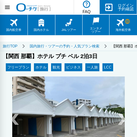
ログイン
予約確認
FAQ
エンタメ
国内航空券
国内ホテル
JALツアー
海外航空券
ツアー
旅行TOP
国内旅行・ツアーの予約・人気プラン検索
【関西 那覇】ホ
【関西 那覇】ホテル プチ ベル 2泊3日
フリープラン
ホテル
観光
ビジネス
一人旅
LCC