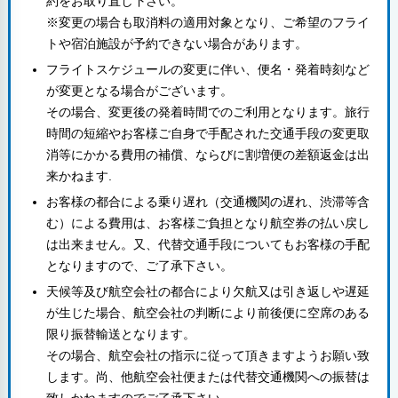
約をお取り直し下さい。
※変更の場合も取消料の適用対象となり、ご希望のフライ
トや宿泊施設が予約できない場合があります。
フライトスケジュールの変更に伴い、便名・発着時刻など
が変更となる場合がございます。
その場合、変更後の発着時間でのご利用となります。旅行
時間の短縮やお客様ご自身で手配された交通手段の変更取
消等にかかる費用の補償、ならびに割増便の差額返金は出
来かねます.
お客様の都合による乗り遅れ（交通機関の遅れ、渋滞等含
む）による費用は、お客様ご負担となり航空券の払い戻し
は出来ません。又、代替交通手段についてもお客様の手配
となりますので、ご了承下さい。
天候等及び航空会社の都合により欠航又は引き返しや遅延
が生じた場合、航空会社の判断により前後便に空席のある
限り振替輸送となります。
その場合、航空会社の指示に従って頂きますようお願い致
します。尚、他航空会社便または代替交通機関への振替は