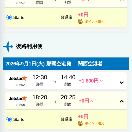
関西
那覇
JJP357
+0円
Starter
普通席
ポイント還元
復路利用便
2026年9月1日(火) 那覇空港発 関西空港着
12:30
14:40
→
+1,800円～
那覇
関西
JJP352
18:20
20:25
→
+0円～
那覇
関西
JJP358
+0円
Starter
普通席
ポイント還元