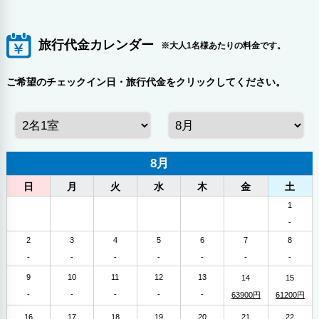
旅行代金カレンダー
※大人1名様あたりの料金です。
ご希望のチェックイン日・旅行代金をクリックしてください。
8月
日
月
火
水
木
金
土
1
-
2
3
4
5
6
7
8
-
-
-
-
-
-
-
9
10
11
12
13
14
15
-
-
-
-
-
63900円
61200円
16
17
18
19
20
21
22