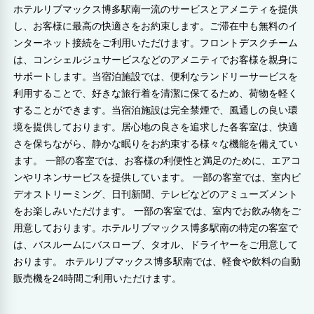
ホテルリブマックス博多駅南一流のサービスとアメニティを提供
し、お客様に最高の快適さをお約束します。ご滞在中も無料のイ
ンターネット接続をご利用いただけます。フロントデスクチーム
は、コンシェルジュサービスなどのアメニティでお客様を親身に
サポートします。当宿泊施設では、便利なランドリーサービスを
利用することで、好きな旅行着を清潔に保てるため、荷物を軽く
することができます。当宿泊施設は完全禁煙で、風通しの良い環
境を提供しております。居心地の良さを追求した各客室は、快適
さを保ちながら、静かな眠りをお約束する様々な機能を備えてい
ます。 一部の客室では、お客様の利便性と満足のために、エアコ
ンやリネンサービスを提供しています。 一部の客室では、室内ビ
デオストリーミング、日刊新聞、テレビなどのアミューズメント
をお楽しみいただけます。 一部の客室では、室内でお飲み物をご
用意しております。ホテルリブマックス博多駅南の特定の客室で
は、バスルームにバスローブ、タオル、ドライヤーをご用意して
おります。 ホテルリブマックス博多駅南では、軽食や飲料の自動
販売機を24時間ご利用いただけます。