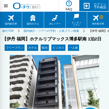
ログイン
予約確認
FAQ
エンタメ
国内航空券
国内ホテル
JALツアー
海外航空券
ツアー
旅行TOP
国内旅行・ツアーの予約・人気プラン検索
【伊丹 福岡】
【伊丹 福岡】ホテルリブマックス博多駅南 1泊2日
フリープラン
ホテル
観光
ビジネス
一人旅