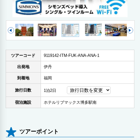
ツアーコード
9119142-ITM-FUK-ANA-ANA-1
出発地
伊丹
到着地
福岡
旅行日数
1泊2日
宿泊施設
ホテルリブマックス博多駅南
ツアーポイント