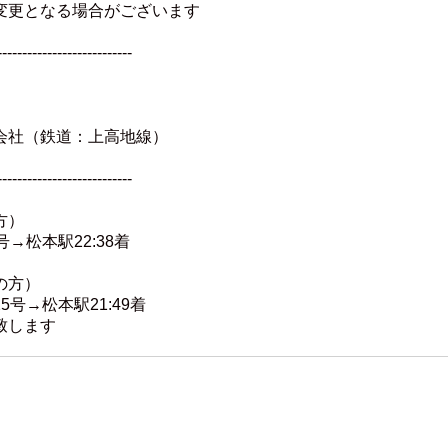
変更となる場合がございます
---------------------------
会社（鉄道：上高地線）
---------------------------
方）
号→松本駅22:38着
の方）
5号→松本駅21:49着
致します