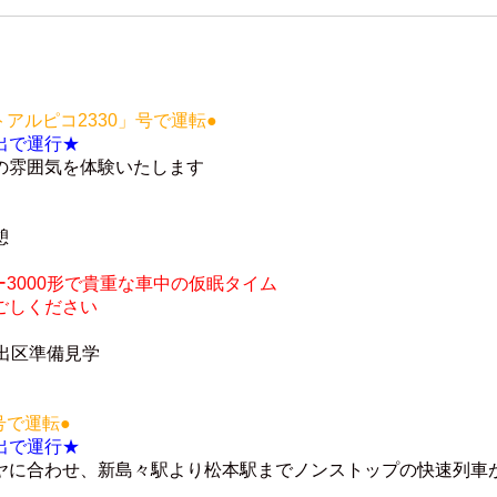
トアルピコ2330」号で運転●
出で運行★
の雰囲気を体験いたします
憩
ラー3000形で貴重な車中の仮眠タイム
ごしください
形 出区準備見学
号で運転●
出で運行★
ヤに合わせ、新島々駅より松本駅までノンストップの快速列車