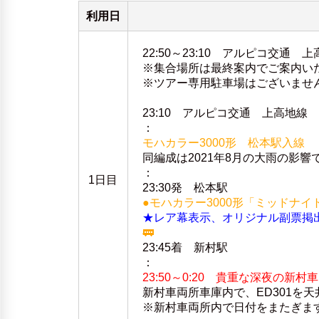
利用日
22:50～23:10 アルピコ交通
※集合場所は最終案内でご案内い
※ツアー専用駐車場はございませ
23:10 アルピコ交通 上高地線
：
モハカラー3000形 松本駅入線
同編成は2021年8月の大雨の影
：
1日目
23:30発 松本駅
●モハカラー3000形「ミッドナイ
★レア幕表示、オリジナル副票掲
🚃
23:45着 新村駅
：
23:50～0:20 貴重な深夜の新村
新村車両所車庫内で、ED301を
※新村車両所内で日付をまたぎま