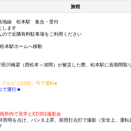
旅程
 上高地線 松本駅 集合・受付
たします
んので近隣有料駐車場をご利用ください
 松本駅ホームへ移動
響で田川橋梁（西松本～渚間）が被災した際、松本駅に長期間取
トアルピコ2330」号で運転●
出で運行★
車両所内で見学とED301撮影会
天井照明を点け、パンタ上昇、前照灯点灯で撮影（安全上、運転
す