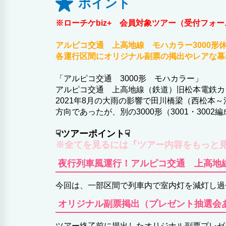
ポイント
※ローチケbiz+ 会員対象ツアー（受付フォ
アルピコ交通 上高地線 モハカラー3000形
各運行区間にオリジナル副票の掲出やレアな幕
「アルピコ交通 3000形 モハカラー」
アルピコ交通 上高地線（鉄道）旧松本電鉄カラー
2021年8月の大雨の影響で田川橋梁（西松本
方向であったが、別の3000形（3001・30
☟ツアーポイント☟
※全てを見るには『ツアー内容をもっと
夜行列車風運行！アルピコ交通 上高地
今回は、一部区間で列車内で室内灯を減灯し過
オリジナル副票掲出（プレゼント抽選会
ツアー終了前に掲出したオリジナル副票プレゼ