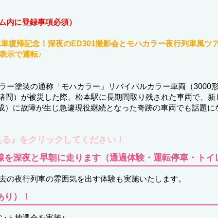
ーム内に登録事項必須）
休車復帰記念！深夜のED301撮影会とモハカラー夜行列車風ツ
表示で運転♪
塗装の通称「モハカラー」リバイバルカラー車両（3000形 3
～渚間）が被災した際、松本駅に長期間取り残された車両で、新し
02編成）に故障が生じ急遽現役継続となった奇跡の車両でも話題に
見る』をクリックしてください！
線を深夜と早朝に走ります（通過体験・運転停車・トイ
去の夜行列車の雰囲気を出す体験も実施いたします。
あり）！
ント抽選会を実施♪