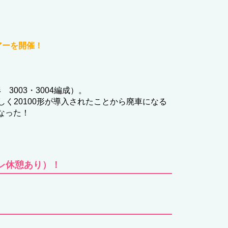
アーを開催！
003・3004編成）。
く20100形が導入されたことから廃車になる
なった！
レ休憩あり）！