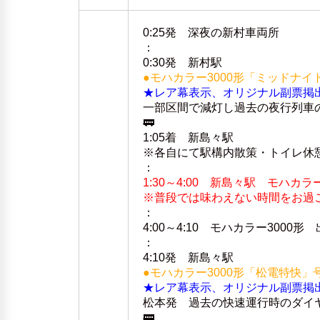
0:25発 深夜の新村車両所
：
0:30発 新村駅
●モハカラー3000形「ミッドナイ
★レア幕表示、オリジナル副票掲
一部区間で減灯し過去の夜行列車
🚃
1:05着 新島々駅
※各自にて駅構内散策・トイレ休
：
1:30～4:00 新島々駅 モハカ
※普段では味わえない時間をお過
：
4:00～4:10 モハカラー3000
：
4:10発 新島々駅
●モハカラー3000形「松電特快」
★レア幕表示、オリジナル副票掲
松本発 過去の快速運行時のダイ
🚃