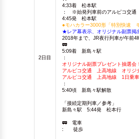
4:33着 松本駅
： ※始発列車前のアルピコ交通
4:45発 松本駅
●モハカラー3000形「特別快速
★レア幕表示、オリジナル副票掲
2018年まで、JR夜行列車が午
🚃
5:09着 新島々駅
2日目
：
オリジナル副票プレゼント抽選会
アルピコ交通 上高地線 オリジ
アルピコ交通 上高地線 1日乗
：
5:40頃 新島々駅解散
「接続定期列車／参考」
新島々駅 5:44発 松本行
🚃 電車
: 徒歩