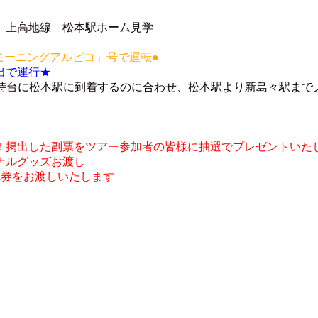
 上高地線 松本駅ホーム見学
 モーニングアルピコ」号で運転●
出で運行★
前4時台に松本駅に到着するのに合わせ、松本駅より新島々駅ま
！掲出した副票をツアー参加者の皆様に抽選でプレゼントいた
ナルグッズお渡し
車券をお渡しいたします