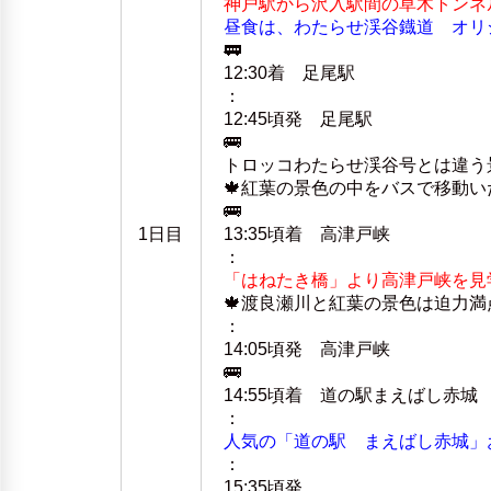
神戸駅から沢入駅間の草木トンネ
昼食は、わたらせ渓谷鐡道 オリ
🚃
12:30着 足尾駅
：
12:45頃発 足尾駅
🚌
トロッコわたらせ渓谷号とは違う
🍁紅葉の景色の中をバスで移動い
🚌
1日目
13:35頃着 高津戸峡
：
「はねたき橋」より高津戸峡を見
🍁渡良瀬川と紅葉の景色は迫力満点
：
14:05頃発 高津戸峡
🚌
14:55頃着 道の駅まえばし赤城
：
人気の「道の駅 まえばし赤城」
：
15:35頃発