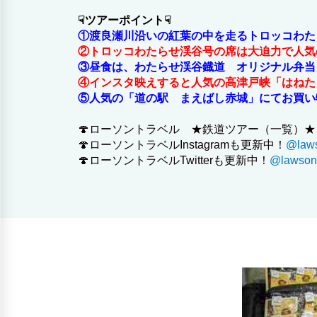
☟ツアーポイント☟
①渡良瀬川沿いの紅葉の中を走るトロッコわた
②トロッコわたらせ渓谷号の席は大迫力で人気
③昼食は、わたらせ渓谷鐡道 オリジナル弁当
④インスタ映えすると人気の高津戸峡「はねた
⑤人気の「道の駅 まえばし赤城」にてお買い
🍄ローソントラベル ★鉄道ツアー（一覧）
🍄ローソントラベルInstagramも更新中！
@lawso
🍄ローソントラベルTwitterも更新中！
@lawsont