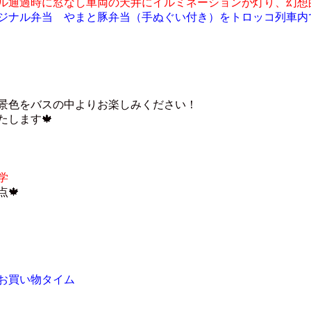
ル通過時に窓なし車両の天井にイルミネーションが灯り、幻想
ジナル弁当 やまと豚弁当（手ぬぐい付き）をトロッコ列車内
景色をバスの中よりお楽しみください！
たします🍁
学
🍁
お買い物タイム