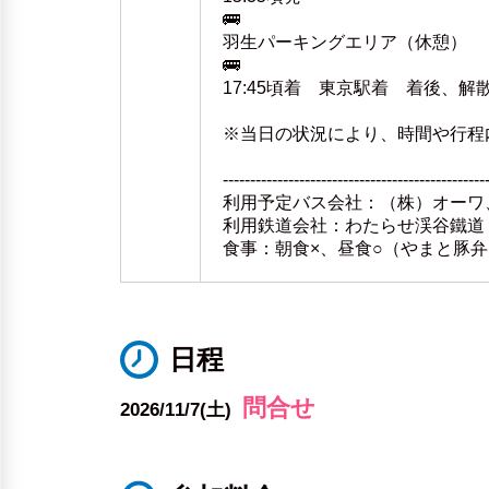
🚌
羽生パーキングエリア（休憩）
🚌
17:45頃着 東京駅着 着後、解
※当日の状況により、時間や行程
------------------------------------------------
利用予定バス会社：（株）オーワ
利用鉄道会社：わたらせ渓谷鐵道
食事：朝食×、昼食○（やまと豚弁
日程
問合せ
2026/11/7(土)