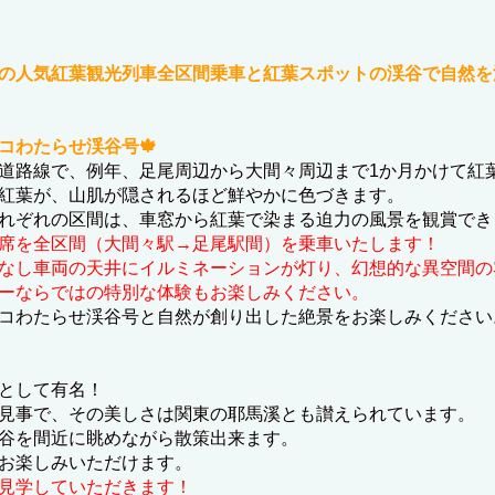
時期の人気紅葉観光列車全区間乗車と紅葉スポットの渓谷で自然
コわたらせ渓谷号🍁
道路線で、例年、足尾周辺から大間々周辺まで1か月かけて紅
紅葉が、山肌が隠されるほど鮮やかに色づきます。
れぞれの区間は、車窓から紅葉で染まる迫力の風景を観賞でき
席を全区間（大間々駅→足尾駅間）を乗車いたします！
なし車両の天井にイルミネーションが灯り、幻想的な異空間の
ーならではの特別な体験もお楽しみください。
コわたらせ渓谷号と自然が創り出した絶景をお楽しみください
として有名！
見事で、その美しさは関東の耶馬溪とも讃えられています。
谷を間近に眺めながら散策出来ます。
お楽しみいただけます。
見学していただきます！