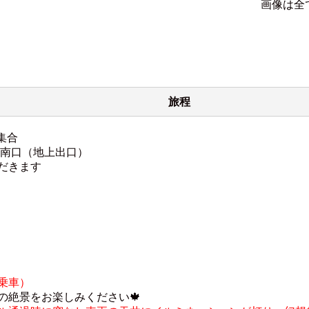
画像は全
旅程
集合
内南口（地上出口）
だきます
乗車）
の絶景をお楽しみください🍁