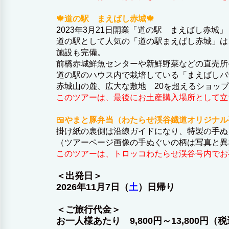
🍁道の駅 まえばし赤城🍁
2023年3月21日開業「道の駅 まえばし赤城」
道の駅として人気の「道の駅まえばし赤城」は
施設も完備。
前橋赤城鮮魚センターや新鮮野菜などの直売所
道の駅のハウス内で栽培している「まえばしバ
赤城山の麓、広大な敷地 20を超えるショッ
このツアーは、最後にお土産購入場所として立
🍱やまと豚弁当（わたらせ渓谷鐡道オリジナル
掛け紙の裏側は沿線ガイドになり、特製の手ぬ
（ツアーページ画像の手ぬぐいの柄は写真と異
このツアーは、トロッコわたらせ渓谷号内でお
＜出発日＞
2026年11月7日（
土
）日帰り
＜ご旅行代金＞
お一人様あたり 9,800円～13,800円（