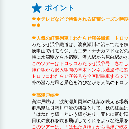
ポイント
🍁🍁テレビなどで特集される紅葉シーズン
🍁🍁
🍁人気の紅葉列車！わたらせ渓谷鐵道 トロッ
わたらせ渓谷鐵道は、渡良瀬川に沿って走る鉄
庚申山ではモミジ、カエデ・ナナカマドなどの
特に水沼駅から本宿駅、沢入駅から原向駅のそ
このツアーはトロッコわたらせ渓谷号 窓なし
神戸駅から沢入駅間の草木トンネル通過時に窓
トロッコわたらせ渓谷号を全区間乗車するツア
外の澄んだ風と景色を浴びながら人気のトロッ
🍁高津戸峡🍁
高津戸峡は、渡良瀬川両岸の紅葉が映える場所
群馬県渡良瀬川中流の渓谷として、秋の紅葉は
「はねたき橋」という橋があり、変化に富む渓
日頃の疲れを吹き飛ばしてくれるような絶景を
このツアーは、「はねたき橋」から高津戸峡を