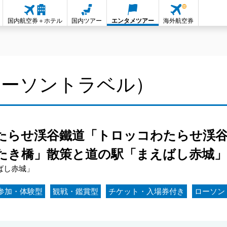
国内航空券＋ホテル
国内ツアー
エンタメツアー
海外航空券
ローソントラベル）
たらせ渓谷鐵道「トロッコわたらせ渓谷
たき橋」散策と道の駅「まえばし赤城」
ばし赤城」
参加・体験型
観戦・鑑賞型
チケット・入場券付き
ローソン